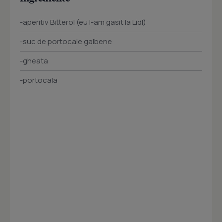
-aperitiv Bitterol (eu l-am gasit la Lidl)
-suc de portocale galbene
-gheata
-portocala