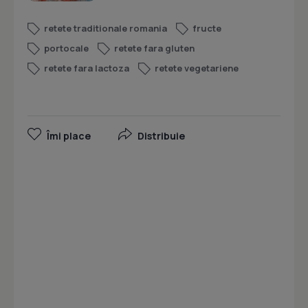
retete traditionale romania
fructe
portocale
retete fara gluten
retete fara lactoza
retete vegetariene
Îmi place
Distribuie