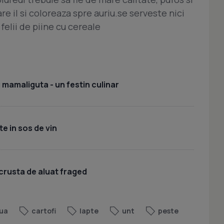
e il si coloreaza spre auriu.se serveste nici
 felii de piine cu cereale
 mamaliguta - un festin culinar
te in sos de vin
crusta de aluat fraged
ua
cartofi
lapte
unt
peste