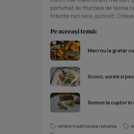
parfumat de frunzele de telina car
firbinte nici rece, potrivit. Citeva
Pe aceeași temă:
Macrou la gratar cu
Scoici, surimi si pes
Somon la cuptor in 
retete traditionale romania
o