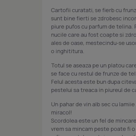
Cartofii curatati, se fierb cu frun
sunt bine fierti se zdrobesc inco
piure pufos cu parfum de telina. 
nucile care au fost coapte si zdr
ales de oase, mestecindu-se usor
o inghititura.
Totul se aseaza pe un platou care
se face cu restul de frunze de te
Felul acesta este bun dupa citeva
pestelui sa treaca in piureul de ca
Un pahar de vin alb sec cu lamiie 
miracol!
Scordolea este un fel de mincare s
vrem sa mincam peste poate fi o r