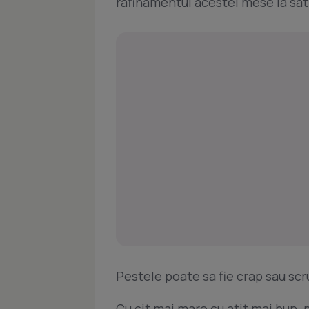
rafinamentul acestei mese la sati
Pestele poate sa fie crap sau sc
Cu cit mai mare cu atit mai bun. p