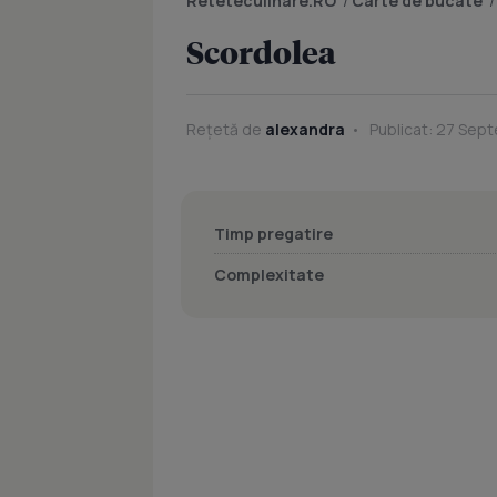
Reteteculinare.RO
/
Carte de bucate
Scordolea
Rețetă de
alexandra
Publicat: 27 Sept
Timp pregatire
Complexitate