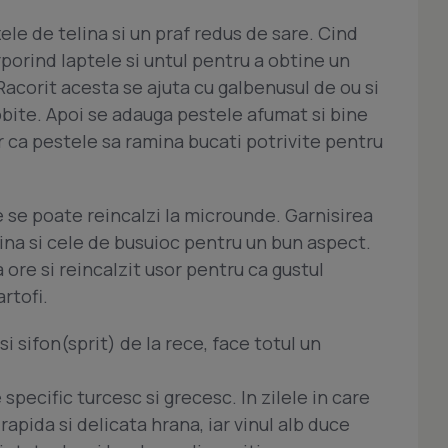
zele de telina si un praf redus de sare. Cind
rporind laptele si untul pentru a obtine un
Racorit acesta se ajuta cu galbenusul de ou si
obite. Apoi se adauga pestele afumat si bine
 ca pestele sa ramina bucati potrivite pentru
 se poate reincalzi la microunde. Garnisirea
lina si cele de busuioc pentru un bun aspect.
 ore si reincalzit usor pentru ca gustul
rtofi.
si sifon(sprit) de la rece, face totul un
pecific turcesc si grecesc. In zilele in care
apida si delicata hrana, iar vinul alb duce