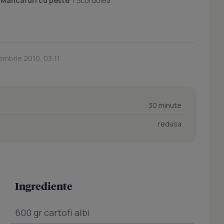
/
Mancaruri cu peste
/
Scordolea
embrie 2010, 03:11
30 minute
redusa
Ingrediente
600 gr cartofi albi