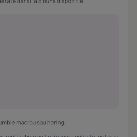
etate dar si la o buna dispozitie.
rumbie macrou sau hering.
iureul trebuie sa fie de mare calitate, pufos si