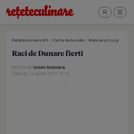
Reteteculinare.RO
/
Carte de bucate
/
Mancaruri cu peste
/
R
Raci de Dunare fierti
Rețetă de
Ursan Anisoara
Publicat: 11 Aprilie 2017, 21:12