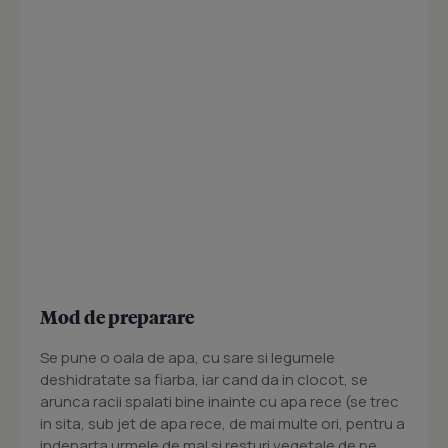
Mod de preparare
Se pune o oala de apa, cu sare si legumele
deshidratate sa fiarba, iar cand da in clocot, se
arunca racii spalati bine inainte cu apa rece (se trec
in sita, sub jet de apa rece, de mai multe ori, pentru a
indeparta urmele de mal si resturi vegetale de pe