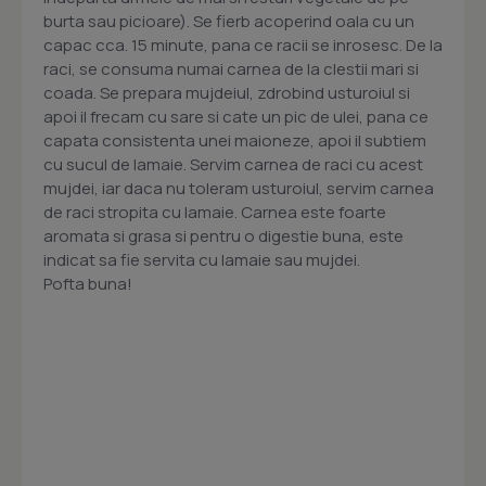
burta sau picioare). Se fierb acoperind oala cu un
capac cca. 15 minute, pana ce racii se inrosesc. De la
raci, se consuma numai carnea de la clestii mari si
coada. Se prepara mujdeiul, zdrobind usturoiul si
apoi il frecam cu sare si cate un pic de ulei, pana ce
capata consistenta unei maioneze, apoi il subtiem
cu sucul de lamaie. Servim carnea de raci cu acest
mujdei, iar daca nu toleram usturoiul, servim carnea
de raci stropita cu lamaie. Carnea este foarte
aromata si grasa si pentru o digestie buna, este
indicat sa fie servita cu lamaie sau mujdei.
Pofta buna!