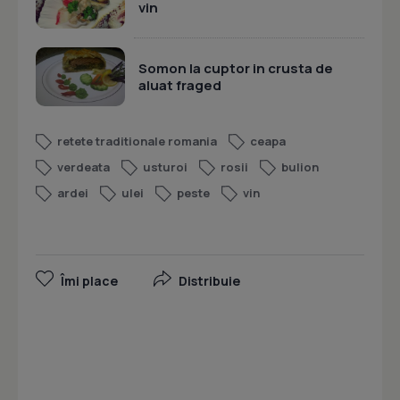
vin
Somon la cuptor in crusta de
aluat fraged
retete traditionale romania
ceapa
verdeata
usturoi
rosii
bulion
ardei
ulei
peste
vin
Îmi place
Distribuie