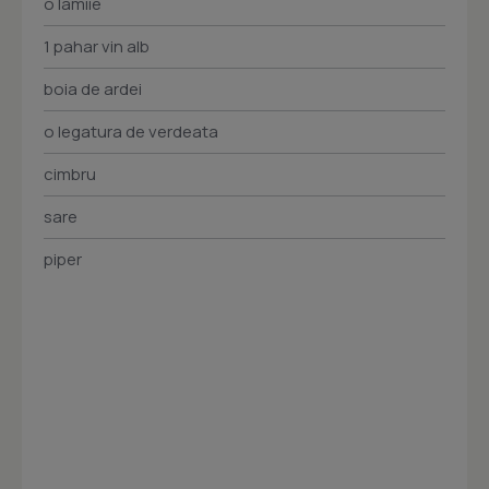
o lamiie
1 pahar vin alb
boia de ardei
o legatura de verdeata
cimbru
sare
piper