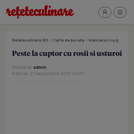
Reteteculinare.RO
/
Carte de bucate
/
Mancaruri cu peste
/
P
Peste la cuptor cu rosii si usturoi
Rețetă de
admin
Publicat: 27 Septembrie 2010, 00:00