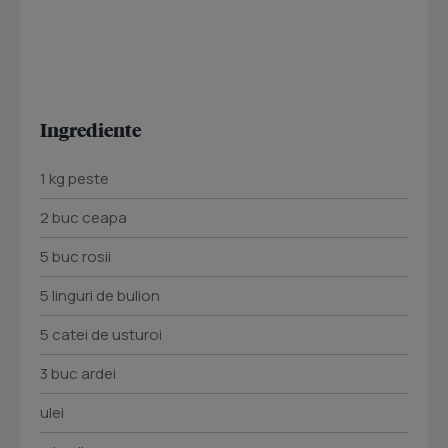
Ingrediente
1 kg peste
2 buc ceapa
5 buc rosii
5 linguri de bulion
5 catei de usturoi
3 buc ardei
ulei