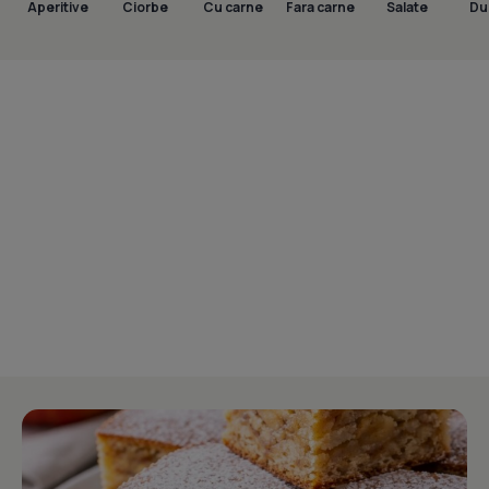
Aperitive
Ciorbe
Cu carne
Fara carne
Salate
Dul