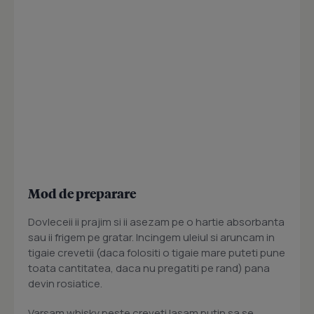
Mod de preparare
Dovleceii ii prajim si ii asezam pe o hartie absorbanta
sau ii frigem pe gratar. Incingem uleiul si aruncam in
tigaie crevetii (daca folositi o tigaie mare puteti pune
toata cantitatea, daca nu pregatiti pe rand) pana
devin rosiatice.
Varsam whisky peste creveti lasam putin sa se