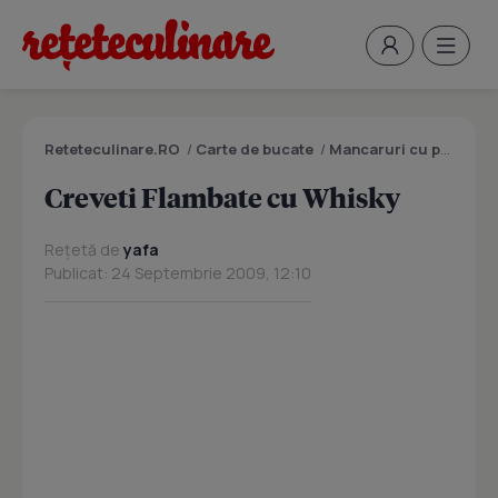
Reteteculinare.RO
/
Carte de bucate
/
Mancaruri cu peste
/
C
Creveti Flambate cu Whisky
Rețetă de
yafa
Publicat: 24 Septembrie 2009, 12:10