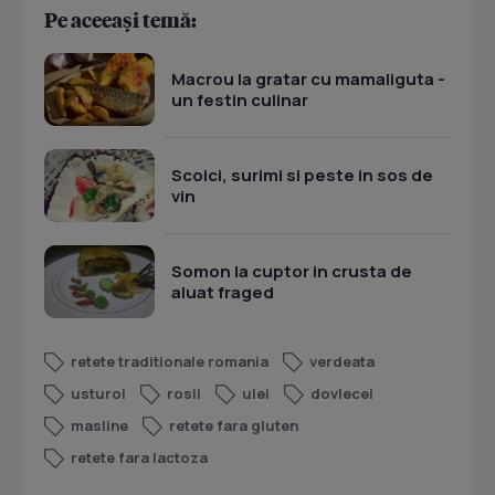
Pe aceeași temă:
Macrou la gratar cu mamaliguta -
un festin culinar
Scoici, surimi si peste in sos de
vin
Somon la cuptor in crusta de
aluat fraged
retete traditionale romania
verdeata
usturoi
rosii
ulei
dovlecei
masline
retete fara gluten
retete fara lactoza