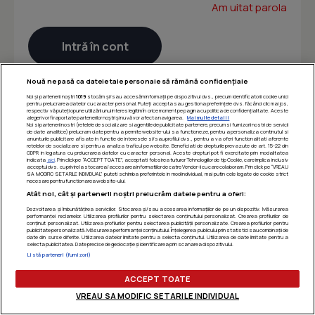
Am uitat parola
Nouă ne pasă ca datele tale personale să rămână confidențiale
Noi și partenerii noștri
1019
stocăm și/sau accesăm informații pe dispozitivul dvs., precum identificatorii cookie unici
pentru prelucrarea datelor cu caracter personal. Puteți accepta sau gestiona preferințele dvs. făcând clic mai jos,
respectiv vă puteți opune utilizării unui interes legitim în orice moment pe pagina cu politica de confidențialitate. Aceste
alegeri vor fi raportate partenerilor noștri și nu vă vor afecta navigarea.
Mai multe detalii
Noi si partenerii nostri (retelele de socializare si agentiile de publicitate partenere, precum si furnizorii nostri de servicii
de date analitice) prelucram date pentru a permite website-ului sa functioneze, pentru a personaliza continutul si
anunturile publicitare afisate in functie de interesele si/sau profilul dvs., pentru a va oferi functionalitati aferente
retelelor de socializare si pentru a analiza traficul pe website. Beneficiati de drepturile prevazute de art. 15-22 din
GDPR in legatura cu prelucrarea datelor cu caracter personal. Aceste drepturi pot fi exercitate prin modalitatea
indicata
aici
. Prin click pe “ACCEPT TOATE”, acceptati folosirea tuturor Tehnologiilor de tip Cookie, care implica inclusiv
acceptul dvs. cu privire la stocarea/accesarea informatiilor de catre Vendor-ii cu care colaboram. Prin click pe “VREAU
SA MODIFIC SETARILE INDIVIDUAL” puteti schimba preferintele in mod individual, mai putin cele legate de cookie strict
necesare pentru functionarea website-ului.
Atât noi, cât și partenerii noștri prelucrăm datele pentru a oferi:
Dezvoltarea și îmbunătățirea serviciilor. Stocarea și/sau accesarea informațiilor de pe un dispozitiv. Măsurarea
performanței reclamelor. Utilizarea profilurilor pentru selectarea conținutului personalizat. Crearea profilurilor de
conținut personalizat. Utilizarea profilurilor pentru selectarea publicității personalizate. Crearea profilurilor pentru
publicitate personalizată. Măsurarea performanței conținutului. Înțelegerea publicului prin statistici sau combinații de
date din surse diferite. Utilizarea datelor limitate pentru a selecta conținutul. Utilizarea de date limitate pentru a
selecta publicitatea. Date precise de geolocație și identificarea prin scanarea dispozitivului.
Listă parteneri (furnizori)
ACCEPT TOATE
VREAU SA MODIFIC SETARILE INDIVIDUAL