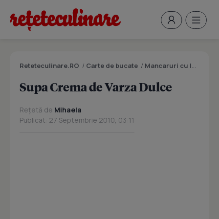
Reteteculinare.RO
/
Carte de bucate
/
Mancaruri cu legume si zarzavaturi
Supa Crema de Varza Dulce
Rețetă de
Mihaela
Publicat: 27 Septembrie 2010, 03:11