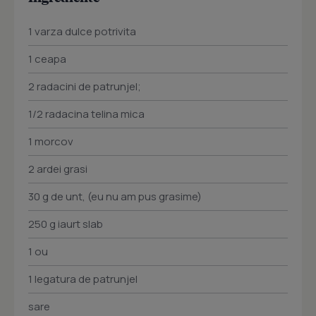
1 varza dulce potrivita
1 ceapa
2 radacini de patrunjel;
1/2 radacina telina mica
1 morcov
2 ardei grasi
30 g de unt, (eu nu am pus grasime)
250 g iaurt slab
1 ou
1 legatura de patrunjel
sare