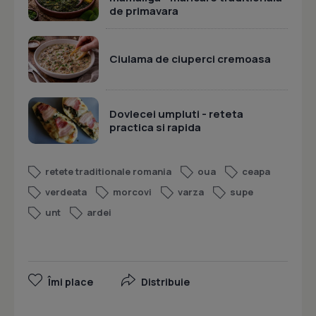
de primavara
Ciulama de ciuperci cremoasa
Dovlecei umpluti - reteta
practica si rapida
retete traditionale romania
oua
ceapa
verdeata
morcovi
varza
supe
unt
ardei
Îmi place
Distribuie