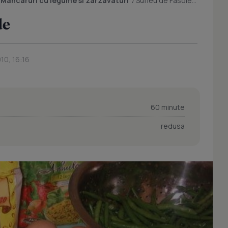
/
Mancaruri cu legume si zarzavaturi
/
Sufleu de Fasole Verde
de
10, 16:16
60 minute
redusa