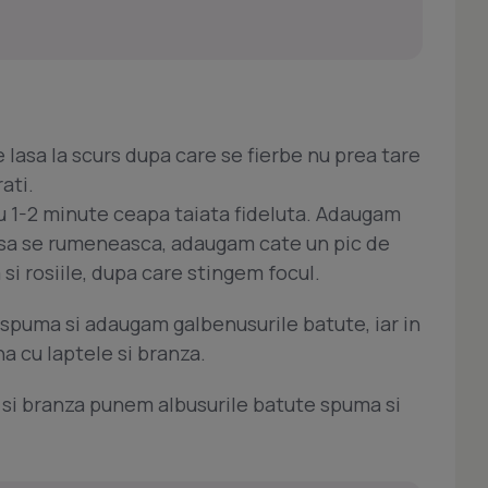
e lasa la scurs dupa care se fierbe nu prea tare
ati.
ru 1-2 minute ceapa taiata fideluta. Adaugam
pic sa se rumeneasca, adaugam cate un pic de
si rosiile, dupa care stingem focul.
 spuma si adaugam galbenusurile batute, iar in
a cu laptele si branza.
 si branza punem albusurile batute spuma si