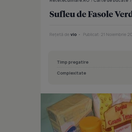
Reteteculinare.RO
/
Carte de bucate
Sufleu de Fasole Ver
Rețetă de
vio
Publicat: 21 Noiembrie 20
Timp pregatire
Complexitate