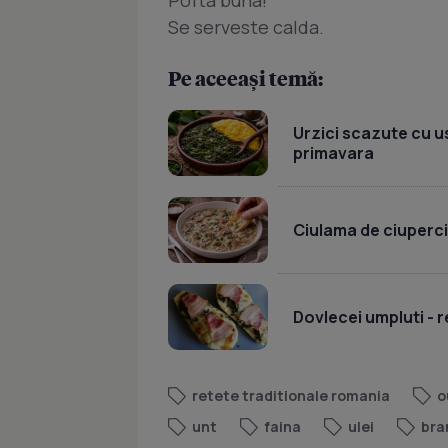
Pofta buna!
Se serveste calda.
Pe aceeași temă:
Urzici scazute cu u
primavara
Ciulama de ciuperc
Dovlecei umpluti - r
retete traditionale romania
o
unt
faina
ulei
bra