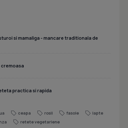
sturoi si mamaliga - mancare traditionala de
i cremoasa
eteta practica si rapida
ua
ceapa
rosii
fasole
lapte
nza
retete vegetariene