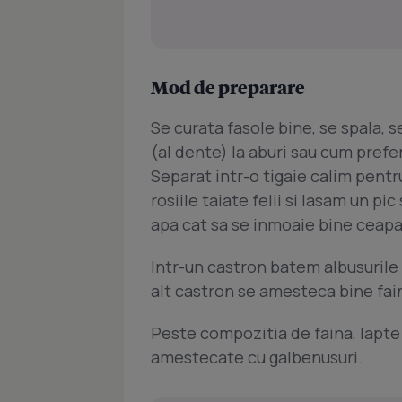
Mod de preparare
Se curata fasole bine, se spala, s
(al dente) la aburi sau cum prefer
Separat intr-o tigaie calim pent
rosiile taiate felii si lasam un 
apa cat sa se inmoaie bine ceapa 
Intr-un castron batem albusurile
alt castron se amesteca bine fain
Peste compozitia de faina, lapte
amestecate cu galbenusuri.