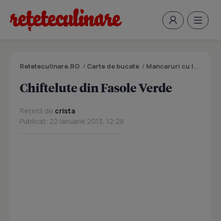
Reteteculinare.RO
/
Carte de bucate
/
Mancaruri cu legume si zarzavaturi
Chiftelute din Fasole Verde
Rețetă de
crista
Publicat: 22 Ianuarie 2013, 12:28