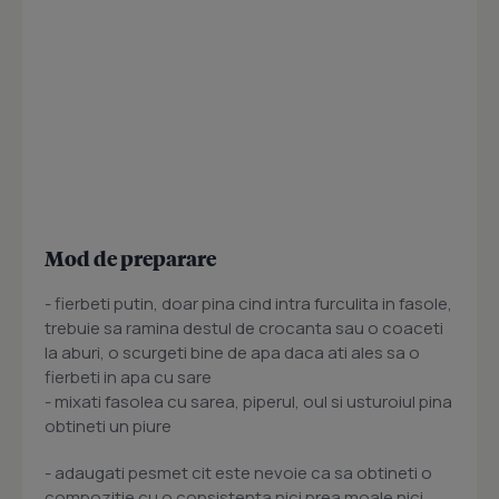
Mod de preparare
- fierbeti putin, doar pina cind intra furculita in fasole,
trebuie sa ramina destul de crocanta sau o coaceti
la aburi, o scurgeti bine de apa daca ati ales sa o
fierbeti in apa cu sare
- mixati fasolea cu sarea, piperul, oul si usturoiul pina
obtineti un piure
- adaugati pesmet cit este nevoie ca sa obtineti o
compozitie cu o consistenta nici prea moale nici