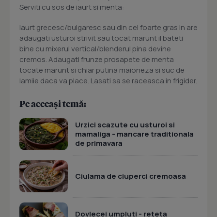
Serviti cu sos de iaurt si menta:
Iaurt grecesc/bulgaresc sau din cel foarte gras in are
adaugati usturoi strivit sau tocat marunt il bateti
bine cu mixerul vertical/blenderul pina devine
cremos. Adaugati frunze prosapete de menta
tocate marunt si chiar putina maioneza si suc de
lamiie daca va place. Lasati sa se raceasca in frigider.
Pe aceeași temă:
Urzici scazute cu usturoi si
mamaliga - mancare traditionala
de primavara
Ciulama de ciuperci cremoasa
Dovlecei umpluti - reteta