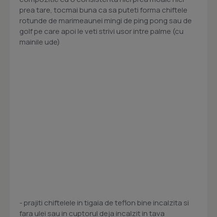
prea tare, tocmai buna ca sa puteti forma chiftele
rotunde de marimeaunei mingi de ping pong sau de
golf pe care apoi le veti strivi usor intre palme (cu
mainile ude)
- prajiti chiftelele in tigaia de teflon bine incalzita si
fara ulei sau in cuptorul deja incalzit in tava