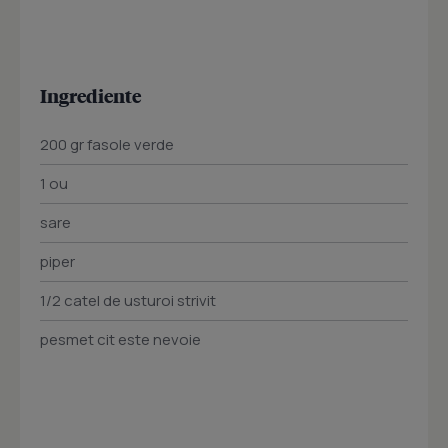
Ingrediente
200 gr fasole verde
1 ou
sare
piper
1/2 catel de usturoi strivit
pesmet cit este nevoie