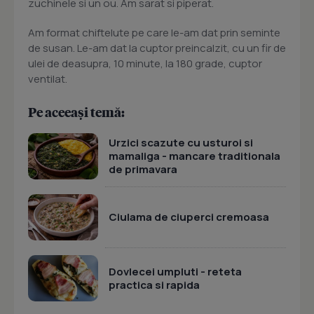
zuchinele si un ou. Am sarat si piperat.
Am format chiftelute pe care le-am dat prin seminte
de susan. Le-am dat la cuptor preincalzit, cu un fir de
ulei de deasupra, 10 minute, la 180 grade, cuptor
ventilat.
Pe aceeași temă:
Urzici scazute cu usturoi si
mamaliga - mancare traditionala
de primavara
Ciulama de ciuperci cremoasa
Dovlecei umpluti - reteta
practica si rapida