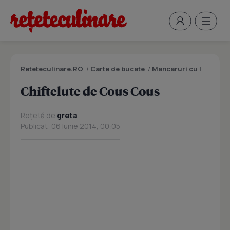
Reteteculinare.RO
/
Carte de bucate
/
Mancaruri cu legume si zarzavaturi
Chiftelute de Cous Cous
Rețetă de
greta
Publicat: 06 Iunie 2014, 00:05