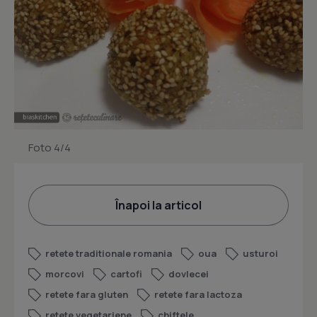
Foto 4/4
Înapoi la articol
retete traditionale romania
oua
usturoi
morcovi
cartofi
dovlecei
retete fara gluten
retete fara lactoza
retete vegetariene
chiftele