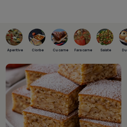
Aperitive
Ciorbe
Cu carne
Fara carne
Salate
Dul