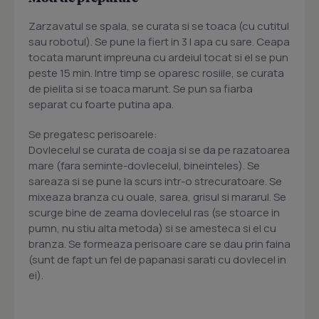
Zarzavatul se spala, se curata si se toaca (cu cutitul
sau robotul). Se pune la fiert in 3 l apa cu sare. Ceapa
tocata marunt impreuna cu ardeiul tocat si el se pun
peste 15 min. Intre timp se oparesc rosiile, se curata
de pielita si se toaca marunt. Se pun sa fiarba
separat cu foarte putina apa.
Se pregatesc perisoarele:
Dovlecelul se curata de coaja si se da pe razatoarea
mare (fara seminte-dovlecelul, bineinteles). Se
sareaza si se pune la scurs intr-o strecuratoare. Se
mixeaza branza cu ouale, sarea, grisul si mararul. Se
scurge bine de zeama dovlecelul ras (se stoarce in
pumn, nu stiu alta metoda) si se amesteca si el cu
branza. Se formeaza perisoare care se dau prin faina
(sunt de fapt un fel de papanasi sarati cu dovlecel in
ei).