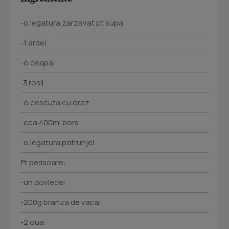
-o legatura zarzavat pt supa
-1 ardei
-o ceapa
-3 rosii
-o cescuta cu orez
-cca 400ml bors
-o legatura patrunjel
Pt perisoare:
-un dovlecel
-200g branza de vaca
-2 oua