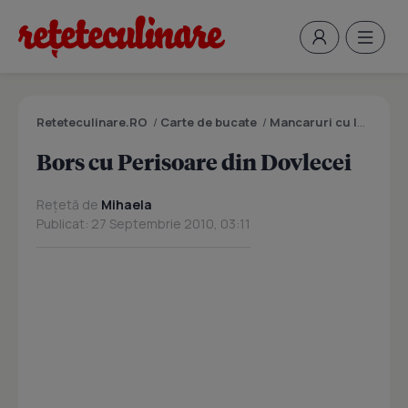
Reteteculinare.RO
/
Carte de bucate
/
Mancaruri cu legume si zarzavaturi
Bors cu Perisoare din Dovlecei
Rețetă de
Mihaela
Publicat: 27 Septembrie 2010, 03:11