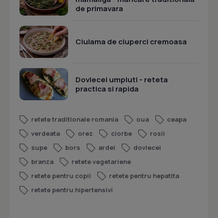
de primavara
Ciulama de ciuperci cremoasa
Dovlecei umpluti - reteta
practica si rapida
retete traditionale romania
oua
ceapa
verdeata
orez
ciorbe
rosii
supe
bors
ardei
dovlecei
branza
retete vegetariene
retete pentru copii
retete pentru hepatita
retete pentru hipertensivi