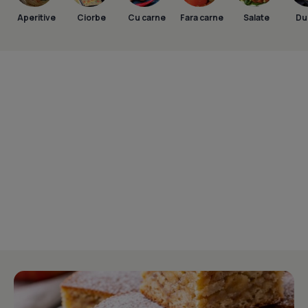
Aperitive
Ciorbe
Cu carne
Fara carne
Salate
Dul