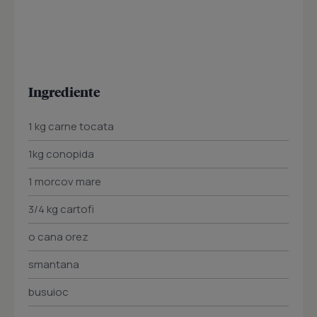
Ingrediente
1 kg carne tocata
1kg conopida
1 morcov mare
3/4 kg cartofi
o cana orez
smantana
busuioc