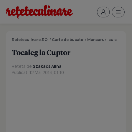
Reteteculinare.RO
/
Carte de bucate
/
Mancaruri cu carne
/
T
Tocaleg la Cuptor
Rețetă de
Szakacs Alina
Publicat: 12 Mai 2013, 01:10