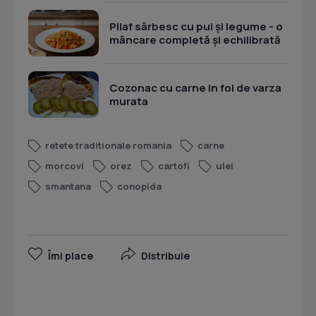
Pilaf sârbesc cu pui și legume - o
mâncare completă și echilibrată
Cozonac cu carne in foi de varza
murata
retete traditionale romania
carne
morcovi
orez
cartofi
ulei
smantana
conopida
Îmi place
Distribuie