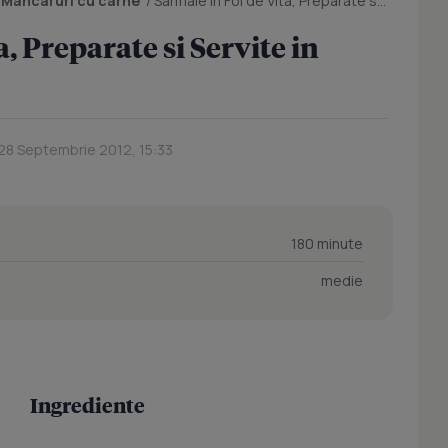
/
Mancaruri cu carne
/
Sarmale in Foi de Vita, Preparate si Servite in Dovleac
a, Preparate si Servite in
 28 Septembrie 2012, 15:33
180 minute
medie
Ingrediente