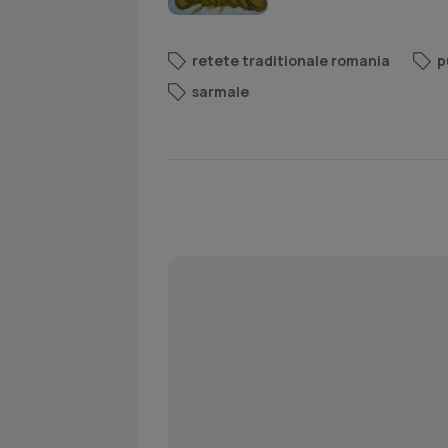
retete traditionale romania
p
sarmale