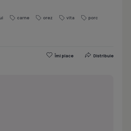
ui
carne
orez
vita
porc
Îmi place
Distribuie