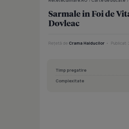
Reteteculinare.RO
/
Carte de bucate
Sarmale in Foi de Vit
Dovleac
Rețetă de
Crama Haiducilor
Publicat:
Timp pregatire
Complexitate