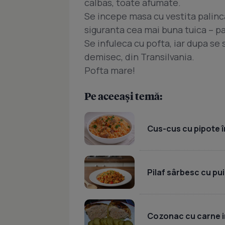
calbas, toate afumate.
Se incepe masa cu vestita palinc
siguranta cea mai buna tuica – p
Se infuleca cu pofta, iar dupa se 
demisec, din Transilvania.
Pofta mare!
Pe aceeași temă:
Cus-cus cu pipote în
Pilaf sârbesc cu pui
Cozonac cu carne i