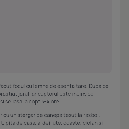
 facut focul cu lemne de esenta tare. Dupa ce
astiat jarul iar cuptorul este incins se
si se lasa la copt 3-4 ore.
r cu un stergar de canepa tesut la razboi.
 pita de casa, ardei iute, coaste, ciolan si