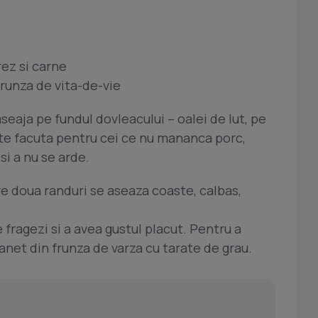
ez si carne
runza de vita-de-vie
aseaja pe fundul dovleacului – oalei de lut, pe
te facuta pentru cei ce nu mananca porc,
si a nu se arde.
re doua randuri se aseaza coaste, calbas,
e fragezi si a avea gustul placut. Pentru a
anet din frunza de varza cu tarate de grau.