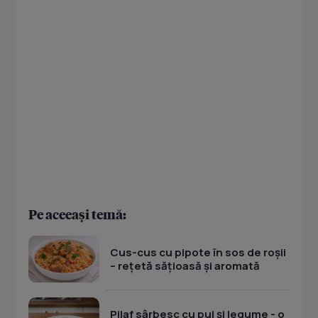
Pe aceeași temă:
Cus-cus cu pipote în sos de roșii
– rețetă sățioasă și aromată
Pilaf sârbesc cu pui și legume - o