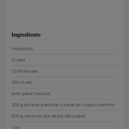
Ingrediente
Umplutura:
2 cepe
1 praf de sare
100 ml ulei
putin piper macinat
200 g dovleac placintar curatat de coaja si seminte
500 g carne tocata de pui (din pulpa)
1 ou