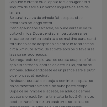
Se pune o cratita cu 2 l apa la foc, adaugand si o
lingurita de sare si un varf de lingurita de sare de
lamaie.
Se curata varza de primele foi, se spala si se
cresteaza pe langa cotor.
Cand apa incepe sa fiarba, se pune varza in ea cu
cotorul in jos. Dupa ce isi schimba culoarea, se
intoarce pe partea cealalta si se mai tine pana cand
foile incep sa se desprinda de cotor. In total se tine
circa 5 minute la foc. Se scoate apoi pe o tava si se
lasa sa se racoreasca.
Se pregateste umplutura: se curata ceapa de foi, se
spala si se toaca, apoi se caleste in ulei, cat sa se
inmoaie, adaugand peste ea un praf de sare si putin
piper proaspat macinat.
Dovleacul curatat de coaja si seminte se spala, se
da pe razatoarea mare si se pune peste ceapa.
Dupa ce se inmoaie si acesta, se adauga carnea
tocata si orezul. Se mai tine totul la foc 2-3 minute,
apoi se transfera intr-un castron si se lasa sa se
racoreasca. Se adauga oul si condimentele,