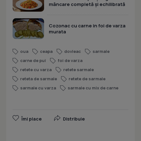
mâncare completă și echilibrată
Cozonac cu carne in foi de varza
murata
oua
ceapa
dovleac
sarmale
carne de pui
foi de varza
retete cu varza
retete sarmale
reteta de sarmale
retete de sarmale
sarmale cu varza
sarmale cu mix de carne
Îmi place
Distribuie