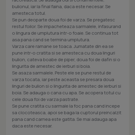
bulionul, iar la final faina, daca este necesar. Se
amesteca totul.
Se pun deoparte doua foi de varza. Se pregatesc
restul foilor. Se impacheteaza sarmalele, infasurand
o lingura de umplutura intr-o foaie. Se continua tot
asa pana cand se termina umplutura.
Varza care ramane se toaca. Jumatate din ea se
pune intr-o cratita si se amesteca cu doua linguri
bulion, cateva boabe de piper, doua foi de dafin si o
lingurita de amestec de ierburi si boia.
Se asaza sarmalele. Peste ele se pune restul de
varza tocata, iar peste aceasta se presara doua
linguri de bulion si o lingurita de amestec de ierburi si
boia. Se adauga o cana cu apa. Se acopera totul cu
cele doua foi de varza pastrate.
Se pune cratita cu sarmale la foc pana cand incepe
sa clocoteasca, apoi se baga la cuptorul preincalzit
pana cand carnea este gatita. Se mai adauga apa
daca este necesar.