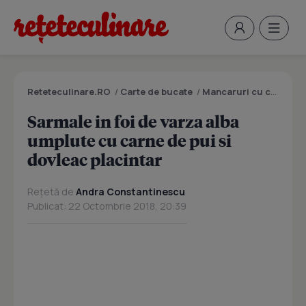
Reteteculinare.RO
/
Carte de bucate
/
Mancaruri cu carne
/
S
Sarmale in foi de varza alba
umplute cu carne de pui si
dovleac placintar
Rețetă de
Andra Constantinescu
Publicat: 22 Octombrie 2018, 20:39