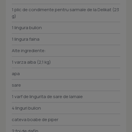
1 plic de condimente pentru sarmale de la Delikat (23
g)
1 lingura bulion
1 lingura faina
Alte ingrediente:
1 varza alba (2,1 kg)
apa
sare
1 varf de lingurita de sare de lamaie
4 linguri bulion
cateva boabe de piper
2 foi de dafin