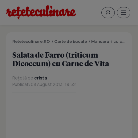
Reteteculinare.RO
/
Carte de bucate
/
Mancaruri cu carne
/
S
Salata de Farro (triticum
Dicoccum) cu Carne de Vita
Rețetă de
crista
Publicat: 08 August 2013, 19:52