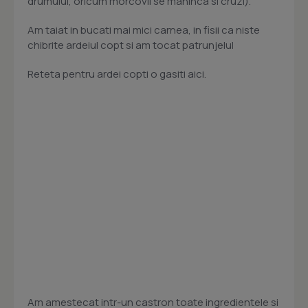
drumului, oricum morcovii se maninca si cruzi).
Am taiat in bucati mai mici carnea, in fisii ca niste
chibrite ardeiul copt si am tocat patrunjelul
Reteta pentru ardei copti o gasiti aici.
Am amestecat intr-un castron toate ingredientele si