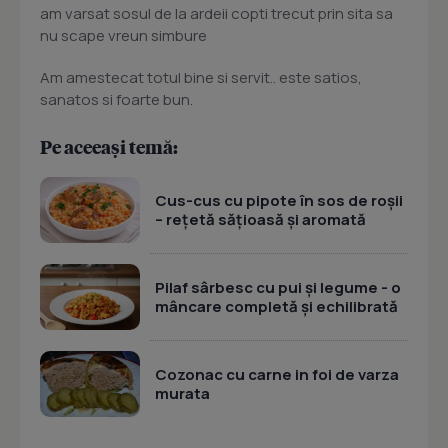
am varsat sosul de la ardeii copti trecut prin sita sa
nu scape vreun simbure
Am amestecat totul bine si servit.. este satios,
sanatos si foarte bun.
Pe aceeași temă:
Cus-cus cu pipote în sos de roșii
– rețetă sățioasă și aromată
Pilaf sârbesc cu pui și legume - o
mâncare completă și echilibrată
Cozonac cu carne in foi de varza
murata