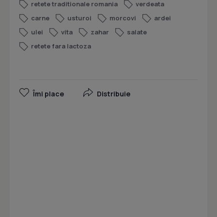
retete traditionale romania
verdeata
carne
usturoi
morcovi
ardei
ulei
vita
zahar
salate
retete fara lactoza
Îmi place
Distribuie