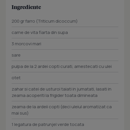
Ingrediente
200 gr farro (Triticum dicoccum)
carne de vita fiarta din supa
3 morcovi mari
sare
pulpa de la 2 ardei copti curati, amestecati cu ulei
otet
zahar si catei de usturoi taiati in jumatati, lasati in
zeama acoperiti la frigider toata dimineata
zeama de la ardeii copti (deci uleiul aromatizat ca
mai sus)
1 legatura de patrunjel verde tocata