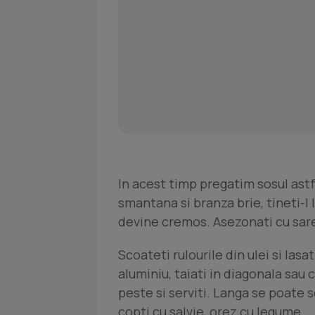
In acest timp pregatim sosul astf
smantana si branza brie, tineti-l
devine cremos. Asezonati cu sare 
Scoateti rulourile din ulei si lasa
aluminiu, taiati in diagonala sau c
peste si serviti. Langa se poate s
copti cu salvie, orez cu legume.