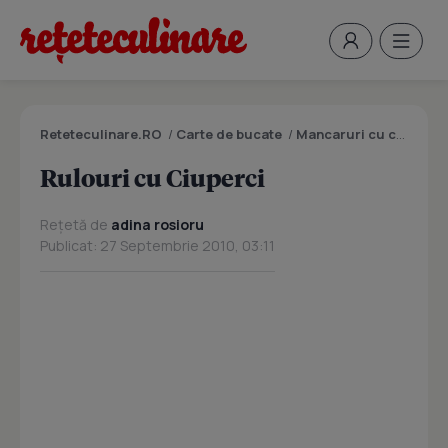
Reteteculinare.RO
/
Carte de bucate
/
Mancaruri cu carne
/
R
Rulouri cu Ciuperci
Rețetă de
adina rosioru
Publicat: 27 Septembrie 2010, 03:11