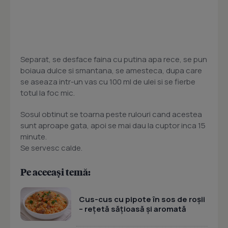
Separat, se desface faina cu putina apa rece, se pun
boiaua dulce si smantana, se amesteca, dupa care
se aseaza intr-un vas cu 100 ml de ulei si se fierbe
totul la foc mic.
Sosul obtinut se toarna peste rulouri cand acestea
sunt aproape gata, apoi se mai dau la cuptor inca 15
minute.
Se servesc calde.
Pe aceeași temă:
Cus-cus cu pipote în sos de roșii
– rețetă sățioasă și aromată