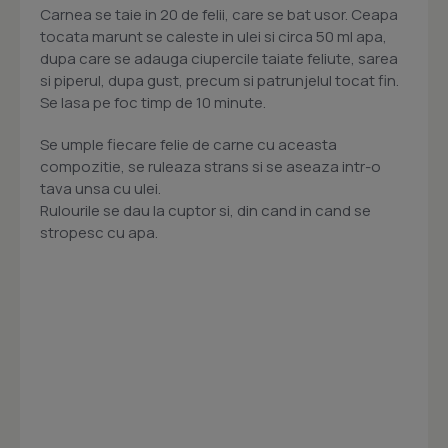
Carnea se taie in 20 de felii, care se bat usor. Ceapa
tocata marunt se caleste in ulei si circa 50 ml apa,
dupa care se adauga ciupercile taiate feliute, sarea
si piperul, dupa gust, precum si patrunjelul tocat fin.
Se lasa pe foc timp de 10 minute.
Se umple fiecare felie de carne cu aceasta
compozitie, se ruleaza strans si se aseaza intr-o
tava unsa cu ulei.
Rulourile se dau la cuptor si, din cand in cand se
stropesc cu apa.