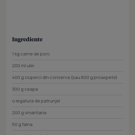
Ingrediente
1 kg carne de porc
200 ml ulei
400 g ciuperci din conserva (sau 800 g proaspete)
300 g ceapa
o legatura de patrunjel
200 g smantana
50 g faina