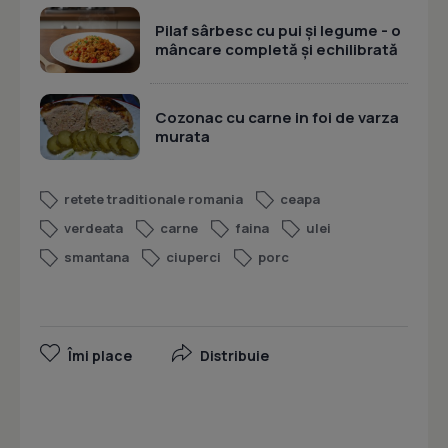
Pilaf sârbesc cu pui și legume - o
mâncare completă și echilibrată
Cozonac cu carne in foi de varza
murata
retete traditionale romania
ceapa
verdeata
carne
faina
ulei
smantana
ciuperci
porc
Îmi place
Distribuie