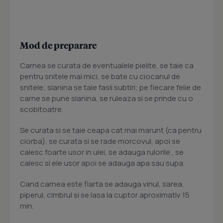
Mod de preparare
Carnea se curata de eventualele pielite, se taie ca
pentru snitele mai mici, se bate cu ciocanul de
snitele; slanina se taie fasii subtiri; pe fiecare felie de
carne se pune slanina, se ruleaza si se prinde cu o
scobitoatre.
Se curata si se taie ceapa cat mai marunt (ca pentru
ciorba), se curata si se rade morcovul, apoi se
calesc foarte usor in ulei, se adauga rulorile , se
calesc si ele usor apoi se adauga apa sau supa.
Cand carnea este fiarta se adauga vinul, sarea,
piperul, cimbrul si se lasa la cuptor aproximativ 15
min.