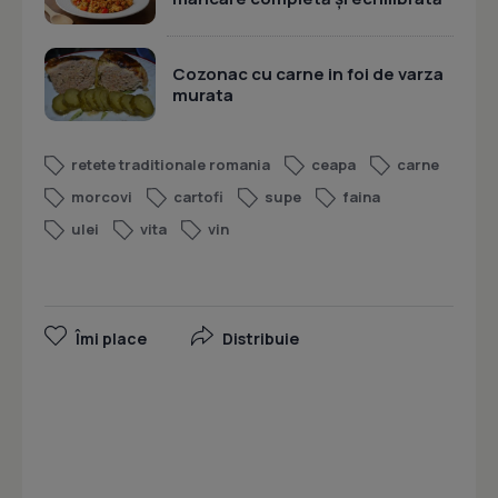
Cozonac cu carne in foi de varza
murata
retete traditionale romania
ceapa
carne
morcovi
cartofi
supe
faina
ulei
vita
vin
Îmi place
Distribuie