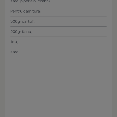
sare, piper alb, cimbru
Pentru garnitura:
500gr cartofi,
200gr faina,
1ou,
sare