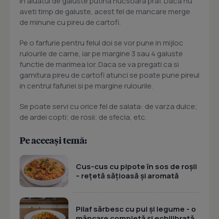
in aluatul de galuste putina nucsoara praf. Daca nu
aveti timp de galuste, acest fel de mancare merge
de minune cu pireu de cartofi.
Pe o farfurie pentru felul doi se vor pune in mijloc
rulourile de carne, iar pe margine 3 sau 4 galuste
functie de marimea lor. Daca se va pregati ca si
garnitura pireu de cartofi atunci se poate pune pireul
in centrul fafuriei si pe margine rulourile.
Se poate servi cu orice fel de salata: de varza dulce;
de ardei copti; de rosii; de sfecla, etc.
Pe aceeași temă:
Cus-cus cu pipote în sos de roșii
– rețetă sățioasă și aromată
Pilaf sârbesc cu pui și legume - o
mâncare completă și echilibrată