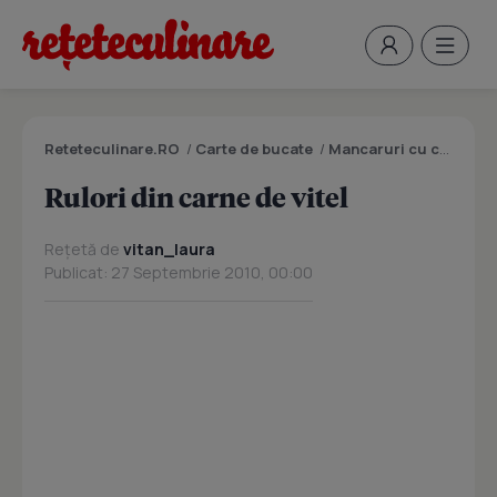
Reteteculinare.RO
/
Carte de bucate
/
Mancaruri cu carne
/
R
Rulori din carne de vitel
Rețetă de
vitan_laura
Publicat: 27 Septembrie 2010, 00:00