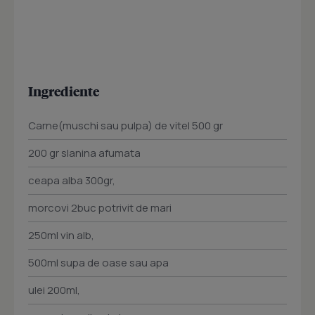
Ingrediente
Carne(muschi sau pulpa) de vitel 500 gr
200 gr slanina afumata
ceapa alba 300gr,
morcovi 2buc potrivit de mari
250ml vin alb,
500ml supa de oase sau apa
ulei 200ml,