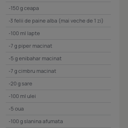
-150 g ceapa
-3 felii de paine alba (mai veche de 1 zi)
-100 ml lapte
-7 g piper macinat
-5 g enibahar macinat
-7 g cimbru macinat
-20 g sare
-100 ml ulei
-5 oua
-100 g slanina afumata