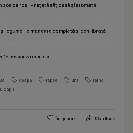
 sos de roșii – rețetă sățioasă și aromată
 și legume - o mâncare completă și echilibrată
n foi de varza murata
ua
ceapa
lapte
unt
faina
u copii
Îmi place
Distribuie