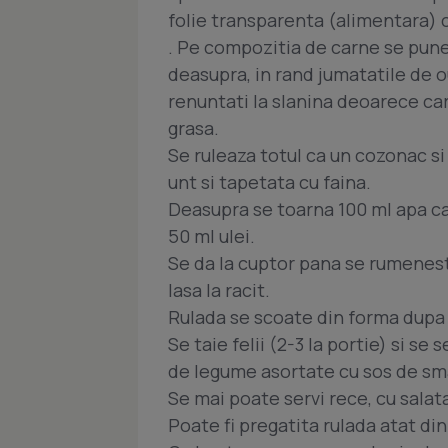
folie transparenta (alimentara) ca
. Pe compozitia de carne se pune l
deasupra, in rand jumatatile de ou
renuntati la slanina deoarece ca
grasa.
Se ruleaza totul ca un cozonac s
unt si tapetata cu faina.
Deasupra se toarna 100 ml apa cald
50 ml ulei.
Se da la cuptor pana se rumenest
lasa la racit.
Rulada se scoate din forma dupa 
Se taie felii (2-3 la portie) si se 
de legume asortate cu sos de s
Se mai poate servi rece, cu salat
Poate fi pregatita rulada atat din