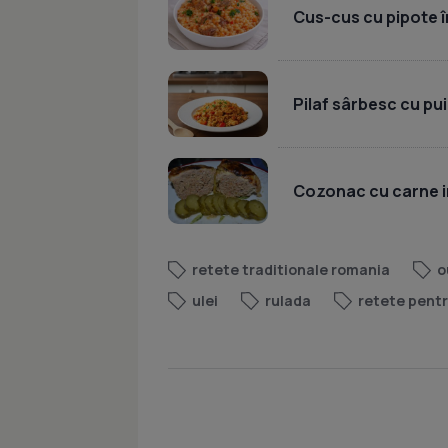
Cus-cus cu pipote în
Pilaf sârbesc cu pui
Cozonac cu carne i
retete traditionale romania
o
ulei
rulada
retete pentr