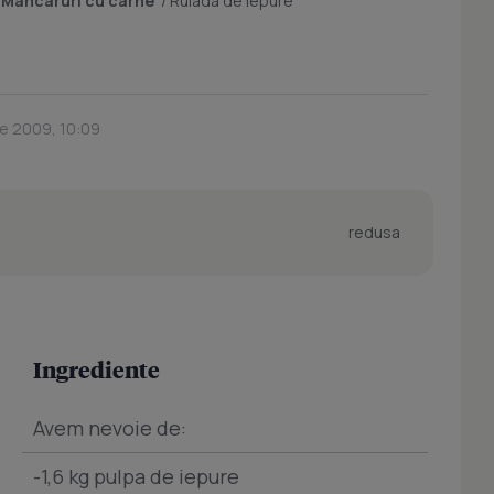
/
Mancaruri cu carne
/
Rulada de Iepure
ie 2009, 10:09
redusa
Ingrediente
Avem nevoie de:
-1,6 kg pulpa de iepure