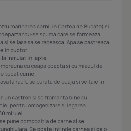
tru marinarea carnii in Cartea de Bucate) si
, indepartandu-se spuma care se formeaza.
a si se lasa sa se raceasca. Apa se pastreaza.
e in cuptor.
 la inmuiat in lapte.
, impreuna cu ceapa coapta si cu miezul de
de tocat carne.
 lasa la racit, se curata de coaja si se taie in
r-un castron si se framanta bine cu
evoie, pentru omogenizare si legarea
0 ml ulei.
 se pune compozitia de carne si se
tunghiulara. Se poate intinde carnea si pe o