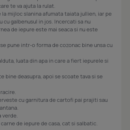
re te va ajuta la rulat.
a mijloc slanina afumata taiata jullien, iar pe
 cu galbenusul in jos. Incercati sa nu
rnea de iepure este mai seaca si nu este
i se pune intr-o forma de cozonac bine unsa cu
uta, luata din apa in care a fiert iepurele si
e bine deasupra, apoi se scoate tava si se
racire.
serveste cu garnitura de cartofi pai prajiti sau
mantana.
a verde.
 carne de iepure de casa, cat si salbatic.