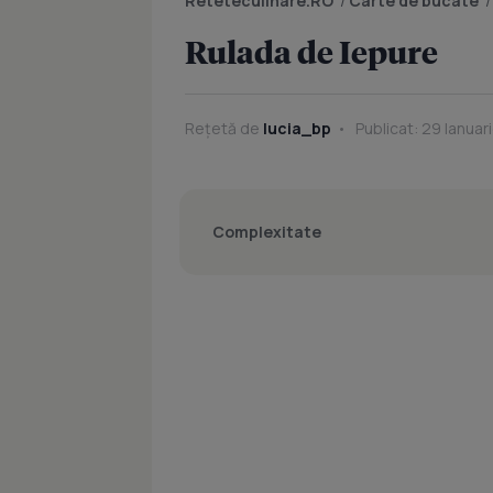
Reteteculinare.RO
/
Carte de bucate
Rulada de Iepure
Rețetă de
lucia_bp
Publicat: 29 Ianuar
Complexitate