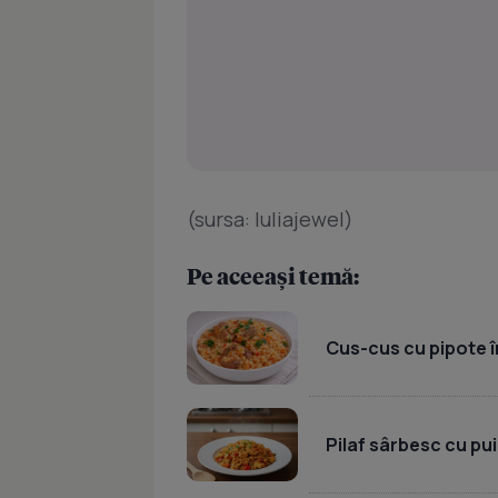
(sursa: Iuliajewel)
Pe aceeași temă:
Cus-cus cu pipote în
Pilaf sârbesc cu pui