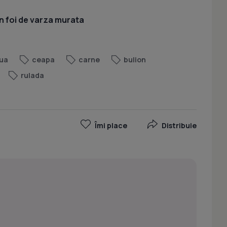
n foi de varza murata
ua
ceapa
carne
bulion
rulada
Îmi place
Distribuie