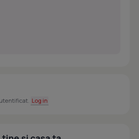
utentificat.
Log in
tine si casa ta