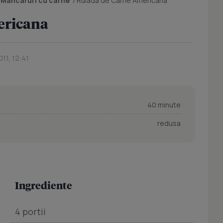
/
Mancaruri cu carne
/
Rulada de Carne Americana
ericana
11, 12:41
40 minute
redusa
Ingrediente
4 portii