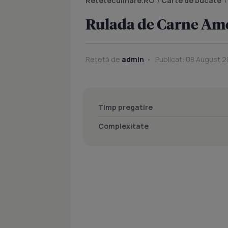
Reteteculinare.RO
/
Carte de bucate
Rulada de Carne Am
Rețetă de
admin
Publicat: 08 August 20
Timp pregatire
Complexitate