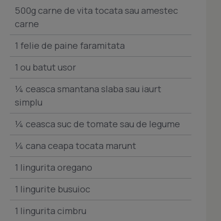
500g carne de vita tocata sau amestec
carne
1 felie de paine faramitata
1 ou batut usor
¼ ceasca smantana slaba sau iaurt
simplu
¼ ceasca suc de tomate sau de legume
¼ cana ceapa tocata marunt
1 lingurita oregano
1 lingurite busuioc
1 lingurita cimbru