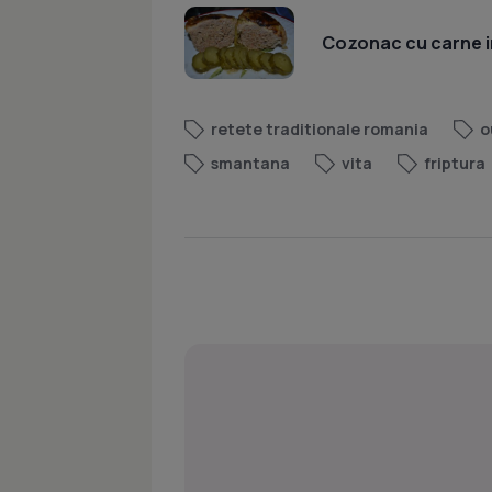
Cozonac cu carne i
retete traditionale romania
o
smantana
vita
friptura