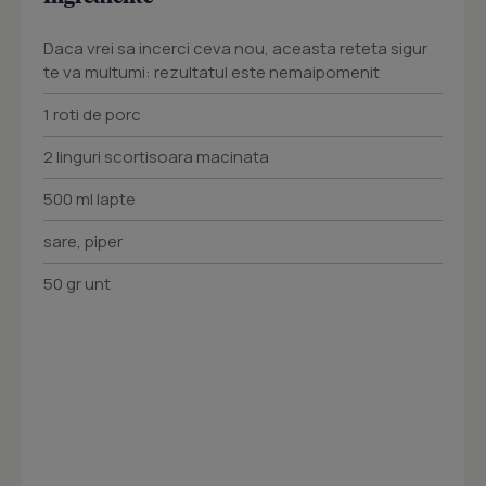
Daca vrei sa incerci ceva nou, aceasta reteta sigur
te va multumi: rezultatul este nemaipomenit
1 roti de porc
2 linguri scortisoara macinata
500 ml lapte
sare, piper
50 gr unt