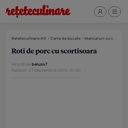
Reteteculinare.RO
/
Carte de bucate
/
Mancaruri cu carne
/
R
Roti de porc cu scortisoara
Rețetă de
beius47
Publicat: 27 Septembrie 2010, 00:00