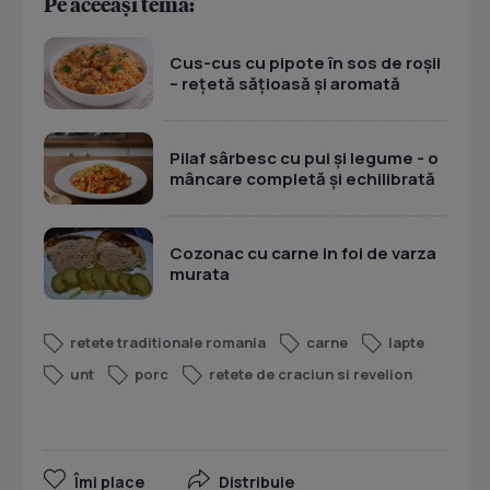
Pe aceeași temă:
Cus-cus cu pipote în sos de roșii
– rețetă sățioasă și aromată
Pilaf sârbesc cu pui și legume - o
mâncare completă și echilibrată
Cozonac cu carne in foi de varza
murata
retete traditionale romania
carne
lapte
unt
porc
retete de craciun si revelion
Îmi place
Distribuie