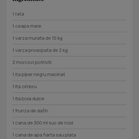
1 rata
1 ceapa mare
1 varza murata de 15 kg
1 varza proaspata de 2 kg
2 morcovi potriviti
1 lta piper negru macinat
1 lta cimbru
1 lta boia dulce
1 frunza de dafin
1 cana de 300 ml suc de rosii
1 cana de apa fiarta sau plata