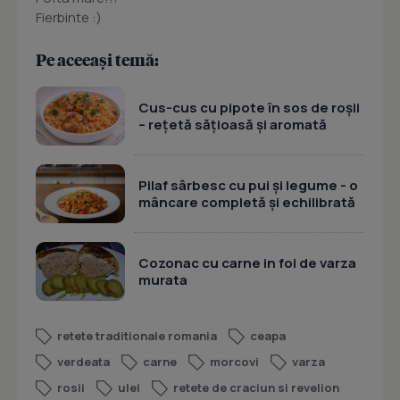
Fierbinte :)
Pe aceeași temă:
Cus-cus cu pipote în sos de roșii
– rețetă sățioasă și aromată
Pilaf sârbesc cu pui și legume - o
mâncare completă și echilibrată
Cozonac cu carne in foi de varza
murata
retete traditionale romania
ceapa
verdeata
carne
morcovi
varza
rosii
ulei
retete de craciun si revelion