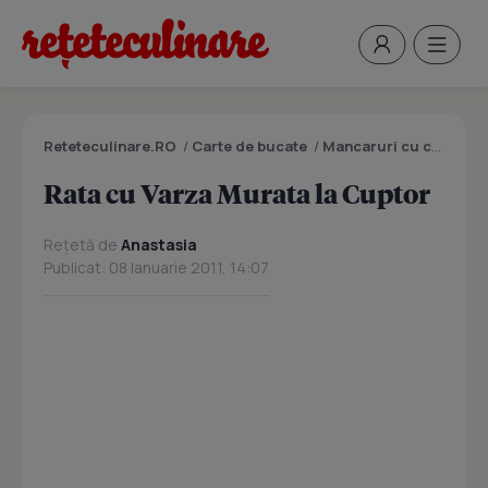
Reteteculinare.RO
/
Carte de bucate
/
Mancaruri cu carne
/
R
Rata cu Varza Murata la Cuptor
Rețetă de
Anastasia
Publicat: 08 Ianuarie 2011, 14:07