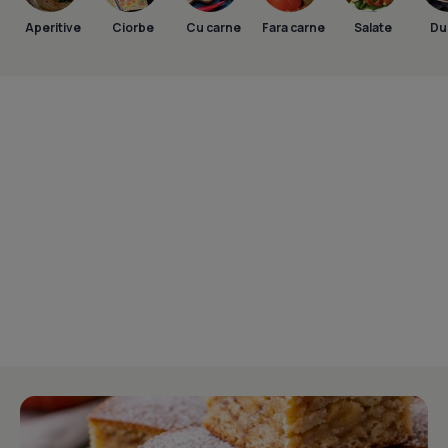
Aperitive
Ciorbe
Cu carne
Fara carne
Salate
Dul