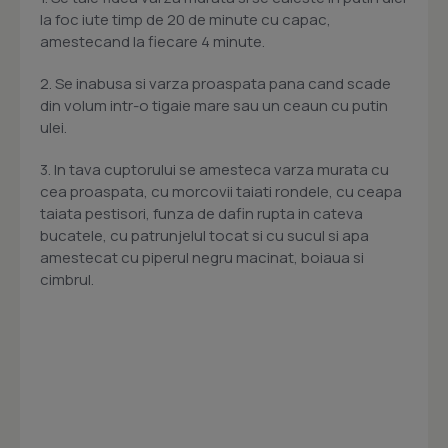
la foc iute timp de 20 de minute cu capac,
amestecand la fiecare 4 minute.
2. Se inabusa si varza proaspata pana cand scade
din volum intr-o tigaie mare sau un ceaun cu putin
ulei.
3. In tava cuptorului se amesteca varza murata cu
cea proaspata, cu morcovii taiati rondele, cu ceapa
taiata pestisori, funza de dafin rupta in cateva
bucatele, cu patrunjelul tocat si cu sucul si apa
amestecat cu piperul negru macinat, boiaua si
cimbrul.