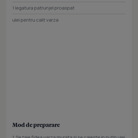
1 legatura patrunjel proaspat
ulei pentru calit varza
Mod de preparare
1. Se taie fidea varza murata si se caleste in putin ulei