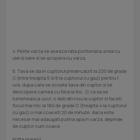
4. Peste varza se aseaza rata portionata unsa cu
ulei si sare si se acopera cu varza.
5. Tava se da in cuptorul preaincalzit la 220 de grade
C (intre treapta 5 si 6 la cuptorul cu gaz) pentru 1
ora, dupa care se scoate tava din cuptor si se
descopera carnea cu fata la foc :)) ca sa se
rumeneasca usor, o dati din nou la cuptor si faceti
focul mai mic la 180 de grade C (treapta 4 la cuptorul
cu gaz) o mai coaceti 20 de minute, daca este
necesar mai adaugati putina apa in varza, depinde
de cuptor cum coace.
Pofta mare!!!