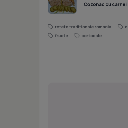
Cozonac cu carne i
retete traditionale romania
c
fructe
portocale