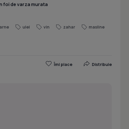
n foi de varza murata
arne
ulei
vin
zahar
masline
Îmi place
Distribuie