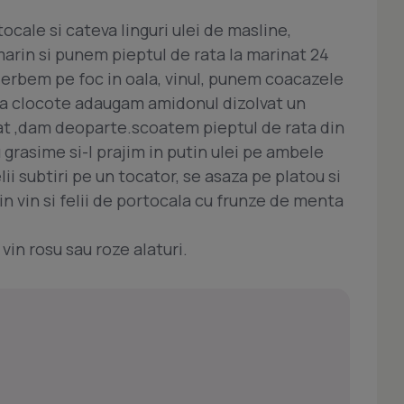
cale si cateva linguri ulei de masline,
marin si punem pieptul de rata la marinat 24
t fierbem pe foc in oala, vinul, punem coacazele
eva clocote adaugam amidonul dizolvat un
at ,dam deoparte.scoatem pieptul de rata din
 grasime si-l prajim in putin ulei pe ambele
lii subtiri pe un tocator, se asaza pe platou si
in vin si felii de portocala cu frunze de menta
vin rosu sau roze alaturi.