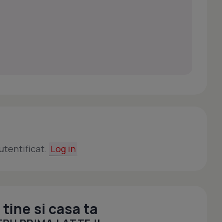
utentificat.
Log in
tine si casa ta