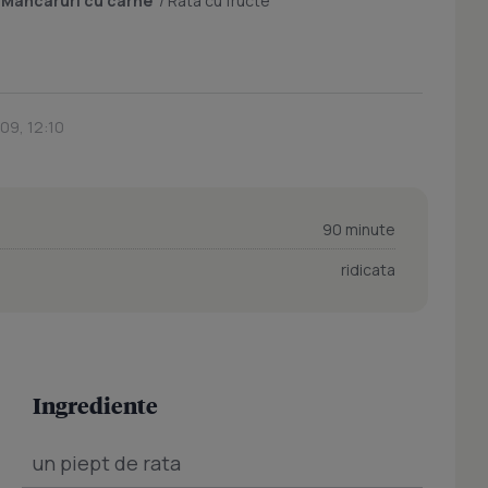
/
Mancaruri cu carne
/
Rata cu fructe
09, 12:10
90 minute
ridicata
Ingrediente
un piept de rata