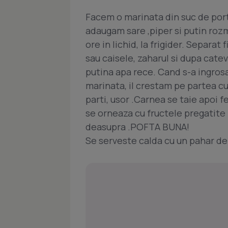
Facem o marinata din suc de porto
adaugam sare ,piper si putin roz
ore in lichid, la frigider. Separa
sau caisele, zaharul si dupa cat
putina apa rece. Cand s-a ingros
marinata, il crestam pe partea cu
parti, usor .Carnea se taie apoi fe
se orneaza cu fructele pregatite 
deasupra .POFTA BUNA!
Se serveste calda cu un pahar de 