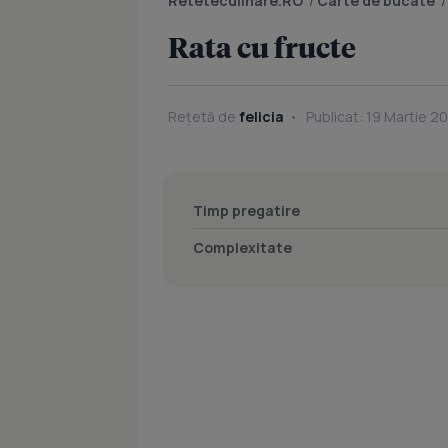
Reteteculinare.RO
/
Carte de bucate
Rata cu fructe
Rețetă de
felicia
Publicat: 19 Martie 20
Timp pregatire
Complexitate