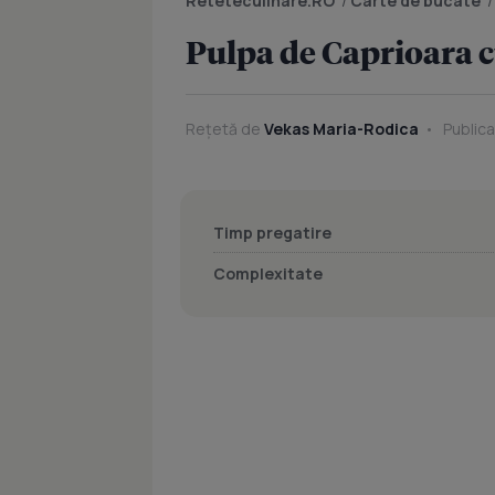
Reteteculinare.RO
/
Carte de bucate
Pulpa de Caprioara 
Rețetă de
Vekas Maria-Rodica
Publica
Timp pregatire
Complexitate