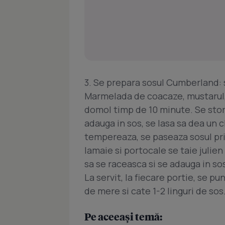
3. Se prepara sosul Cumberland: s
Marmelada de coacaze, mustarul, vi
domol timp de 10 minute. Se storc
adauga in sos, se lasa sa dea un c
tempereaza, se paseaza sosul prin
lamaie si portocale se taie julien 
sa se raceasca si se adauga in so
La servit, la fiecare portie, se pu
de mere si cate 1-2 linguri de sos
Pe aceeași temă: