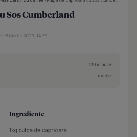
/
Mancaruri cu carne
/
Pulpa de Caprioara cu Sos Cumberland
cu Sos Cumberland
t: 18 Martie 2009, 14:39
120 minute
medie
Ingrediente
1kg pulpa de caprioara