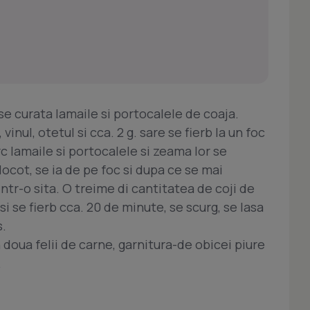
e curata lamaile si portocalele de coaja.
nul, otetul si cca. 2 g. sare se fierb la un foc
 lamaile si portocalele si zeama lor se
locot, se ia de pe foc si dupa ce se mai
tr-o sita. O treime di cantitatea de coji de
si se fierb cca. 20 de minute, se scurg, se lasa
s.
n doua felii de carne, garnitura-de obicei piure
.