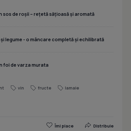
 sos de roșii – rețetă sățioasă și aromată
 și legume - o mâncare completă și echilibrată
n foi de varza murata
nt
vin
fructe
lamaie
Îmi place
Distribuie