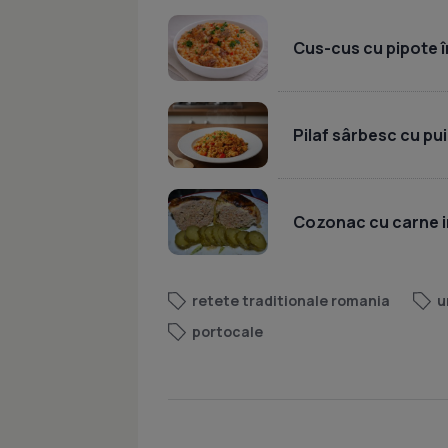
Cus-cus cu pipote în
Pilaf sârbesc cu pui
Cozonac cu carne i
retete traditionale romania
u
portocale