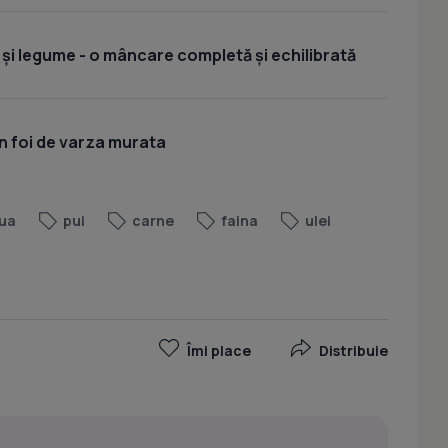
 și legume - o mâncare completă și echilibrată
n foi de varza murata
ua
pui
carne
faina
ulei
Îmi place
Distribuie