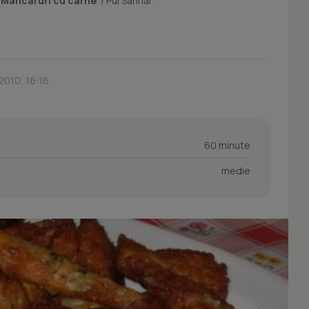
/
Mancaruri cu carne
/
Pui Sanhai
2010, 16:16
60 minute
medie