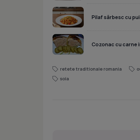
Pilaf sârbesc cu pui
Cozonac cu carne i
retete traditionale romania
o
soia