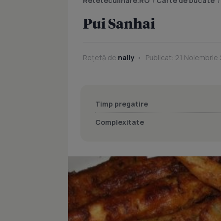
Reteteculinare.RO
/
Carte de bucate
Pui Sanhai
Rețetă de
nally
Publicat: 21 Noiembrie 
Timp pregatire
Complexitate