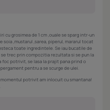
iri cu grosimea de 1 cm ,ouale se sparg intr-un
e soia ,mustarul ,sarea, piperul, mararul tocat
esteca toate ingredintele. Se iau bucatile de
e se trec prin compozitia rezultata si se pun la
la foc potrivit, se lasa la prajit pana prind o
e pergament pentru a se scurge de ulei.
a momentul potrivit am inlocuit cu smantana!
.