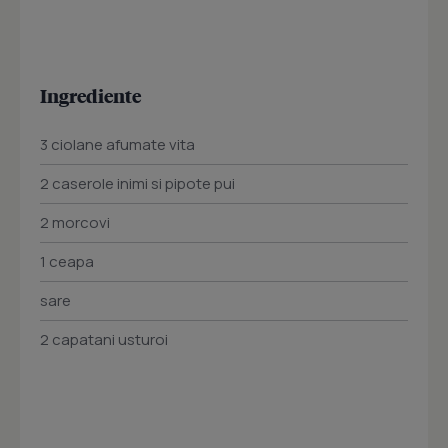
Ingrediente
3 ciolane afumate vita
2 caserole inimi si pipote pui
2 morcovi
1 ceapa
sare
2 capatani usturoi