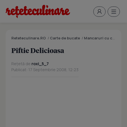
Reteteculinare.RO
/
Carte de bucate
/
Mancaruri cu carne
/
P
Piftie Delicioasa
Rețetă de
roxi_5_7
Publicat: 17 Septembrie 2008, 12:23