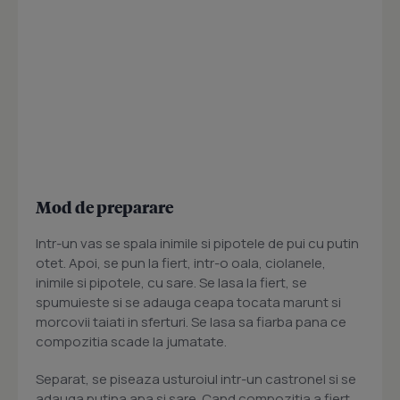
Mod de preparare
Intr-un vas se spala inimile si pipotele de pui cu putin
otet. Apoi, se pun la fiert, intr-o oala, ciolanele,
inimile si pipotele, cu sare. Se lasa la fiert, se
spumuieste si se adauga ceapa tocata marunt si
morcovii taiati in sferturi. Se lasa sa fiarba pana ce
compozitia scade la jumatate.
Separat, se piseaza usturoiul intr-un castronel si se
adauga putina apa si sare. Cand compozitia a fiert,