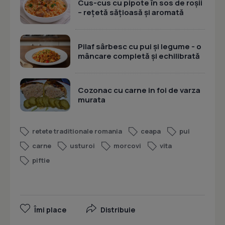
Cus-cus cu pipote în sos de roșii
– rețetă sățioasă și aromată
Pilaf sârbesc cu pui și legume - o
mâncare completă și echilibrată
Cozonac cu carne in foi de varza
murata
retete traditionale romania
ceapa
pui
carne
usturoi
morcovi
vita
piftie
Îmi place
Distribuie