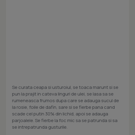
Se curata ceapa si usturoiul, se toaca marunt si se
pun la prajit in cateva linguri de ulei, se lasa sa se
rumeneasca frumos dupa care se adauga sucul de
la rosie, foile de dafin, sare si se fierbe pana cand
scade cel putin 30% din lichid, apoi se adauga
parjoalele. Se fierbe la foc mic sa se patrunda si sa
se intrepatrunda gusturile.