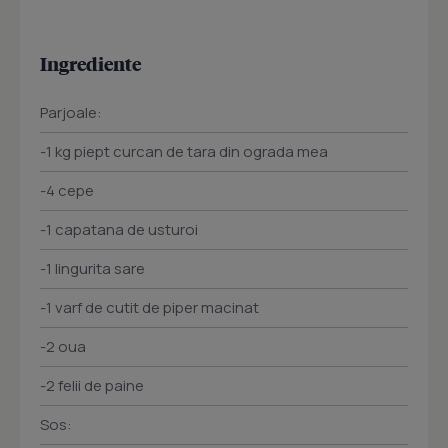
Ingrediente
Parjoale:
-1 kg piept curcan de tara din ograda mea
-4 cepe
-1 capatana de usturoi
-1 lingurita sare
-1 varf de cutit de piper macinat
-2 oua
-2 felii de paine
Sos: