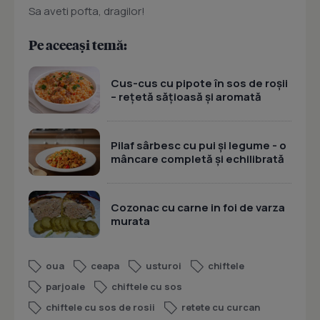
Sa aveti pofta, dragilor!
Pe aceeași temă:
Cus-cus cu pipote în sos de roșii
– rețetă sățioasă și aromată
Pilaf sârbesc cu pui și legume - o
mâncare completă și echilibrată
Cozonac cu carne in foi de varza
murata
oua
ceapa
usturoi
chiftele
parjoale
chiftele cu sos
chiftele cu sos de rosii
retete cu curcan