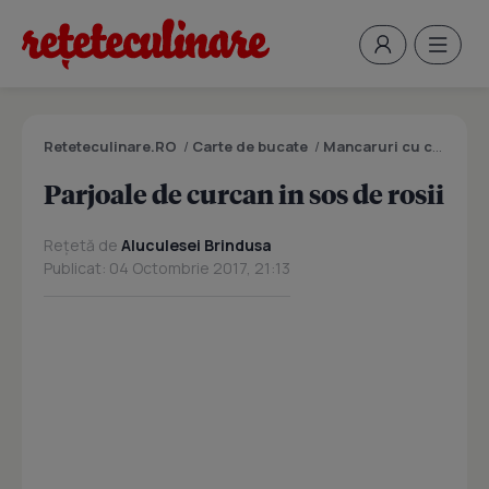
Reteteculinare.RO
/
Carte de bucate
/
Mancaruri cu carne
/
P
Parjoale de curcan in sos de rosii
Rețetă de
Aluculesei Brindusa
Publicat: 04 Octombrie 2017, 21:13