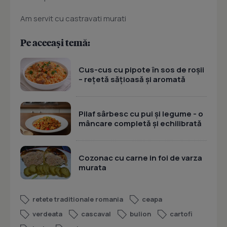
Am servit cu castravati murati
Pe aceeași temă:
Cus-cus cu pipote în sos de roșii
– rețetă sățioasă și aromată
Pilaf sârbesc cu pui și legume - o
mâncare completă și echilibrată
Cozonac cu carne in foi de varza
murata
retete traditionale romania
ceapa
verdeata
cascaval
bulion
cartofi