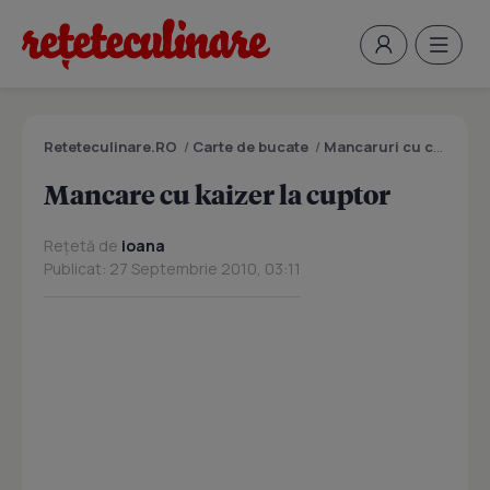
Reteteculinare.RO
/
Carte de bucate
/
Mancaruri cu carne
/
M
Mancare cu kaizer la cuptor
Rețetă de
ioana
Publicat: 27 Septembrie 2010, 03:11