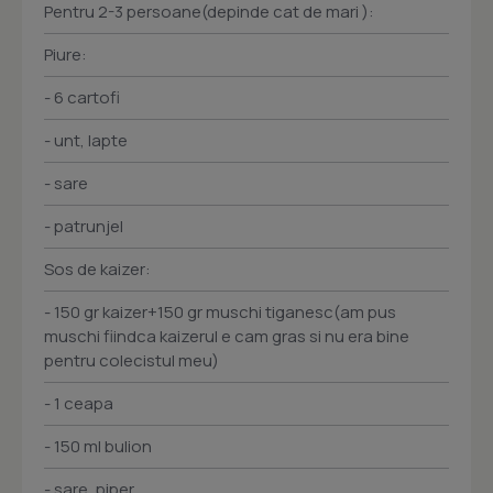
Pentru 2-3 persoane(depinde cat de mari ):
Piure:
- 6 cartofi
- unt, lapte
- sare
- patrunjel
Sos de kaizer:
- 150 gr kaizer+150 gr muschi tiganesc(am pus
muschi fiindca kaizerul e cam gras si nu era bine
pentru colecistul meu)
- 1 ceapa
- 150 ml bulion
- sare, piper