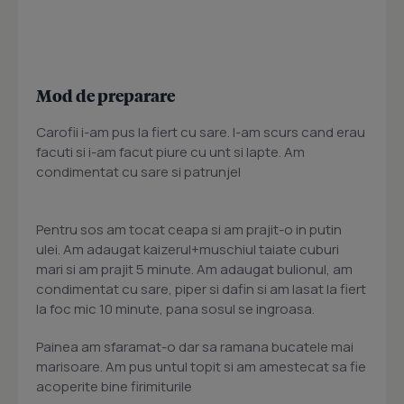
Mod de preparare
Carofii i-am pus la fiert cu sare. I-am scurs cand erau
facuti si i-am facut piure cu unt si lapte. Am
condimentat cu sare si patrunjel
Pentru sos am tocat ceapa si am prajit-o in putin
ulei. Am adaugat kaizerul+muschiul taiate cuburi
mari si am prajit 5 minute. Am adaugat bulionul, am
condimentat cu sare, piper si dafin si am lasat la fiert
la foc mic 10 minute, pana sosul se ingroasa.
Painea am sfaramat-o dar sa ramana bucatele mai
marisoare. Am pus untul topit si am amestecat sa fie
acoperite bine firimiturile