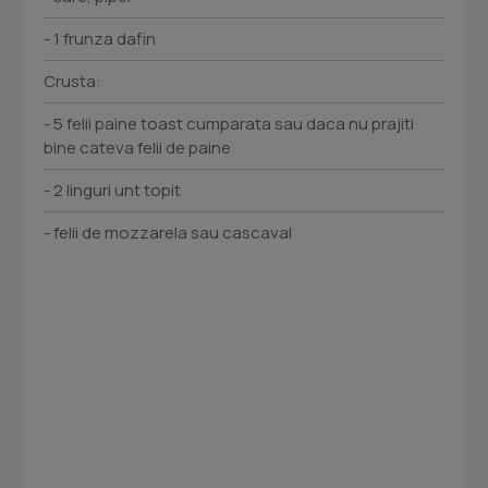
- 1 frunza dafin
Crusta:
- 5 felii paine toast cumparata sau daca nu prajiti
bine cateva felii de paine
- 2 linguri unt topit
- felii de mozzarela sau cascaval