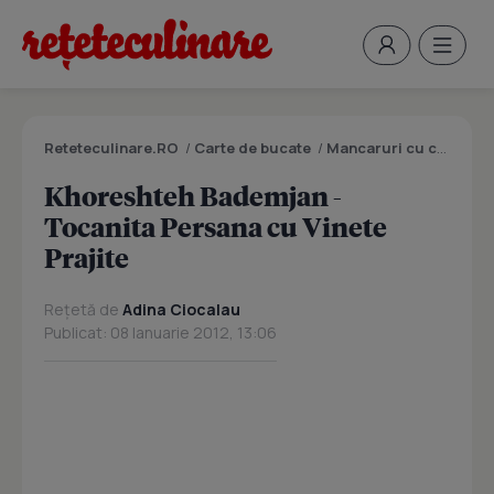
Reteteculinare.RO
/
Carte de bucate
/
Mancaruri cu carne
/
K
Khoreshteh Bademjan -
Tocanita Persana cu Vinete
Prajite
Rețetă de
Adina Ciocalau
Publicat: 08 Ianuarie 2012, 13:06