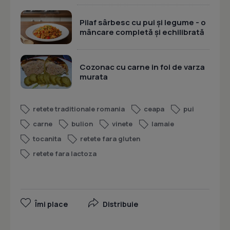
Pilaf sârbesc cu pui și legume - o
mâncare completă și echilibrată
Cozonac cu carne in foi de varza
murata
retete traditionale romania
ceapa
pui
carne
bulion
vinete
lamaie
tocanita
retete fara gluten
retete fara lactoza
Îmi place
Distribuie