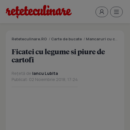
Reteteculinare.RO
/
Carte de bucate
/
Mancaruri cu carne
/
F
Ficatei cu legume si piure de
cartofi
Rețetă de
Iancu Lubita
Publicat: 02 Noiembrie 2018, 17:24