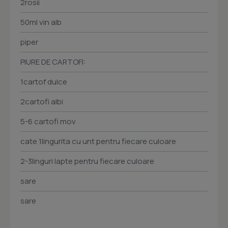
2rosii
50ml vin alb
piper
PIURE DE CARTOFI:
1cartof dulce
2cartofi albi
5-6 cartofi mov
cate 1lingurita cu unt pentru fiecare culoare
2-3linguri lapte pentru fiecare culoare
sare
sare