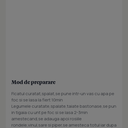
Mod de preparare
Ficatul curatat,spalat,se pune intr-un vas cu apa pe
foc si se lasa la fiert 10min
Legumele curatate,spalate,taiate bastonase,se pun
in tigaia cu unt pe foc si se lasa 2-3min
amestecand,se adauga apoi rosiile
rondele,vinul,sare si piper,se amesteca totul iar dupa