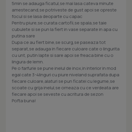
5min se adauga ficatul,se mai lasa cateva minute
amestecand,se potriveste de gust apoi se opreste
focul si se lasa deoparte cu capac
Pentru piure,se curata cartofii,se spala,se taie
cubulete si se pun la fiert in vase separate in apa cu
putina sare
Dupa ce au fiert bine,se scurg,se paseaza tot
separat,se adauga in fiecare culoare cate o lingurita
cu unt, putin lapte si sare apoi se freaca bine cu o
lingura de lemn.
Pe o farfurie se pune inelul de inox,in interior in mod
egal cate 3-4linguri cu piure niveland suprafata dupa
fiecare culoare,alaturi se pun ficatei cu legume,se
scoate cu grija inelul,se orneaza cu ce verdeata are
fiecare apoi se seveste cu acritura de sezon
Pofta buna!