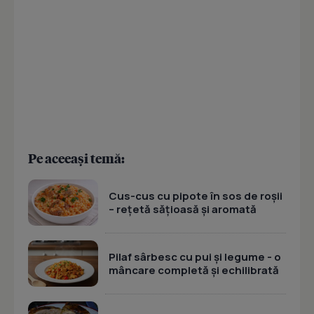
Pe aceeași temă:
Cus-cus cu pipote în sos de roșii
– rețetă sățioasă și aromată
Pilaf sârbesc cu pui și legume - o
mâncare completă și echilibrată