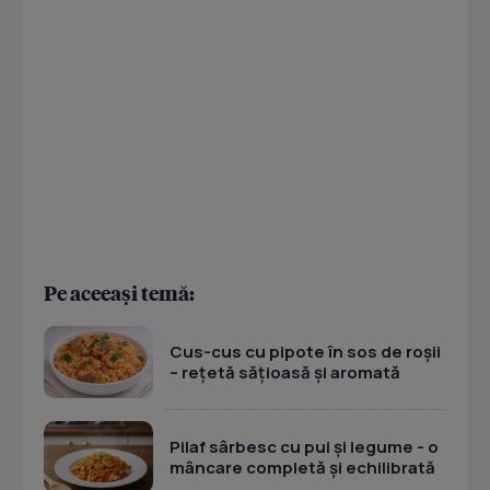
Pe aceeași temă:
Cus-cus cu pipote în sos de roșii
– rețetă sățioasă și aromată
Pilaf sârbesc cu pui și legume - o
mâncare completă și echilibrată