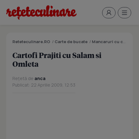
Reteteculinare.RO
/
Carte de bucate
/
Mancaruri cu carne
/
C
Cartofi Prajiti cu Salam si
Omleta
Rețetă de
anca
Publicat: 22 Aprilie 2009, 12:53