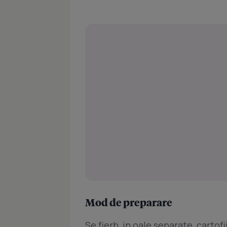
Mod de preparare
Se fierb, in oale separate, cartofi