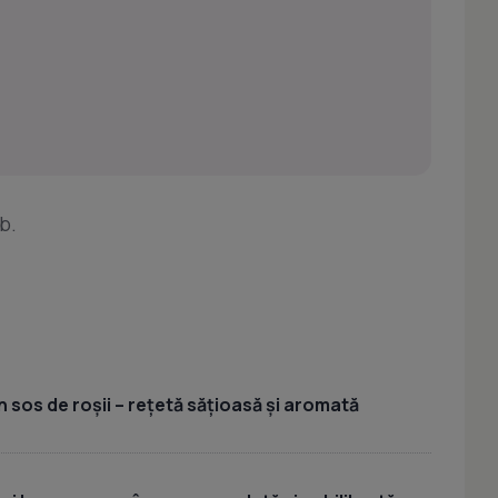
b.
 sos de roșii – rețetă sățioasă și aromată