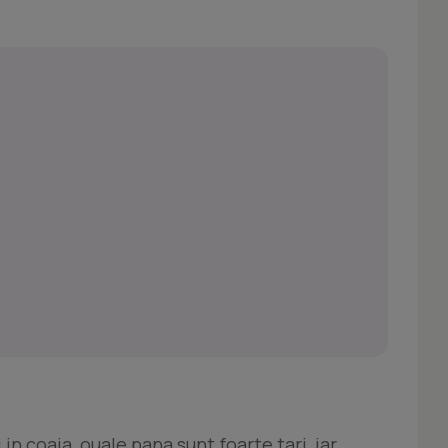
i in coaja, ouale pana sunt foarte tari, iar