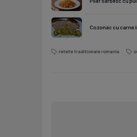
Pilaf sârbesc cu pui
Cozonac cu carne i
retete traditionale romania
o