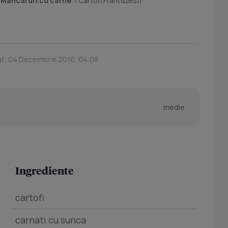
/
Mancaruri cu carne
/
Cartofi Frantuzesti
at: 04 Decembrie 2010, 04:08
medie
Ingrediente
cartofi
carnati cu sunca