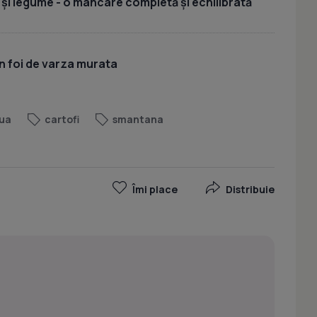
 și legume - o mâncare completă și echilibrată
n foi de varza murata
ua
cartofi
smantana
Îmi place
Distribuie