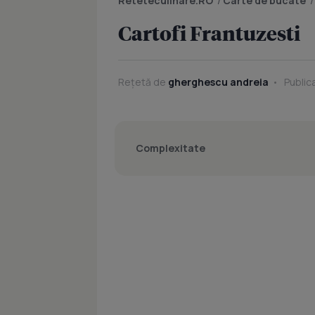
Reteteculinare.RO
/
Carte de bucate
Cartofi Frantuzesti
Rețetă de
gherghescu andreia
Public
Complexitate