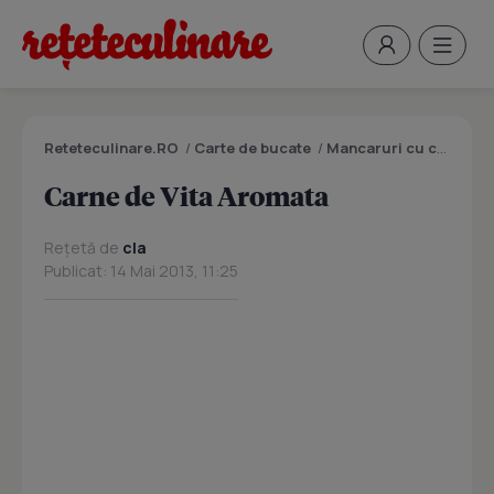
Reteteculinare.RO
/
Carte de bucate
/
Mancaruri cu carne
/
C
Carne de Vita Aromata
Rețetă de
cla
Publicat: 14 Mai 2013, 11:25