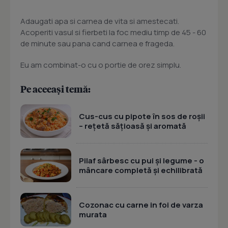
Adaugati apa si carnea de vita si amestecati.
Acoperiti vasul si fierbeti la foc mediu timp de 45 - 60
de minute sau pana cand carnea e frageda.
Eu am combinat-o cu o portie de orez simplu.
Pe aceeași temă:
Cus-cus cu pipote în sos de roșii
– rețetă sățioasă și aromată
Pilaf sârbesc cu pui și legume - o
mâncare completă și echilibrată
Cozonac cu carne in foi de varza
murata