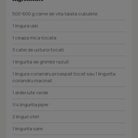
500-600 g carne de vita taiata cubulete
1 lingura ulei
1 ceapa mica tocata
3 catei de usturoi tocati
1 lingurita de ghimbir razuit
1 lingura coriandru proaspat tocat sau 1 lingurita
coriandru macinat
1 ardei iute verde
1/4 lingurita piper
2 linguri otet
1 lingurita sare