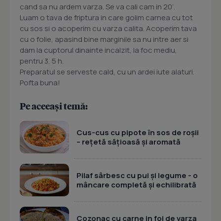
cand sa nu ardem varza. Se va cali cam in 20’.
Luam o tava de friptura in care golim carnea cu tot
cu sos si o acoperim cu varza calita. Acoperim tava
cu o folie, apasind bine marginile sa nu intre aer si
dam la cuptorul dinainte incalzit, la foc mediu,
pentru 3, 5 h.
Preparatul se serveste cald, cu un ardei iute alaturi.
Pofta buna!
Pe aceeași temă:
Cus-cus cu pipote în sos de roșii
– rețetă sățioasă și aromată
Pilaf sârbesc cu pui și legume - o
mâncare completă și echilibrată
Cozonac cu carne in foi de varza