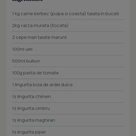
1 kg carne berbec (pulpa si coasta) taiata in bucati
2kg varza murata (tocata)
2 cepe mari taiate marunt
100ml ulei
500ml bullion
100g pasta de tomate
1 lingurita boia de ardei dulce
½ lingurita chimen
½ lingurita cimbru
½ lingurita maghiran
½ lingurita piper