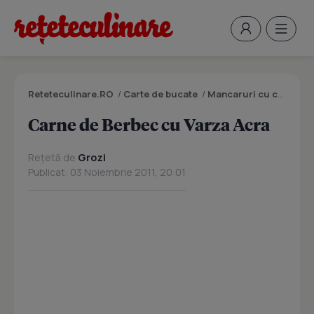
Reteteculinare.RO
/
Carte de bucate
/
Mancaruri cu carne
/
C
Carne de Berbec cu Varza Acra
Rețetă de
Grozi
Publicat: 03 Noiembrie 2011, 20:01