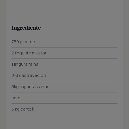
Ingrediente
750 g carne
2 lingurite mustar
1 lingura faina
2-3 castraveciori
5kg lingurita zahar
sare
5 kg cartofi