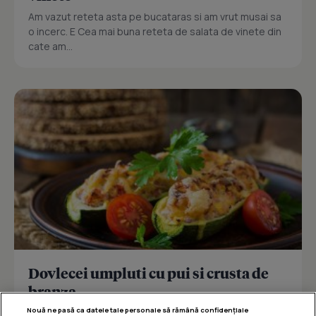
Am vazut reteta asta pe bucataras si am vrut musai sa
o incerc. E Cea mai buna reteta de salata de vinete din
cate am...
Dovlecei umpluti cu pui si crusta de
branza
Nouă ne pasă ca datele tale personale să rămână confidențiale
Reteta delicioasa de dovlecei umpluti cu pui si crusta