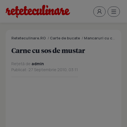
Reteteculinare.RO
/
Carte de bucate
/
Mancaruri cu carne
/
C
Carne cu sos de mustar
Rețetă de
admin
Publicat: 27 Septembrie 2010, 03:11