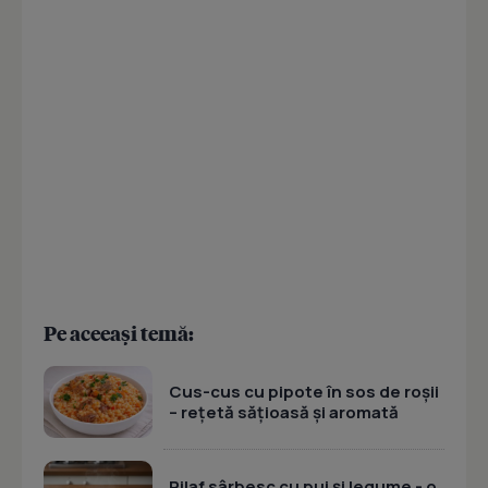
Pe aceeași temă:
Cus-cus cu pipote în sos de roșii
– rețetă sățioasă și aromată
Pilaf sârbesc cu pui și legume - o