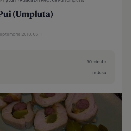
/
Fripturi
/
Rulada Din Piept de Pui (Umpluta)
Pui (Umpluta)
Septembrie 2010, 03:11
90 minute
redusa