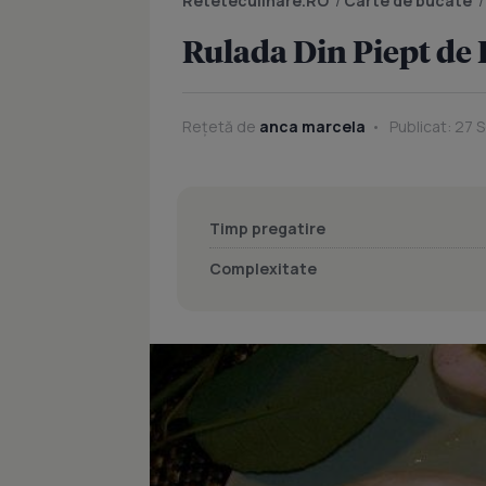
Reteteculinare.RO
/
Carte de bucate
Rulada Din Piept de 
Rețetă de
anca marcela
Publicat: 27 
Timp pregatire
Complexitate