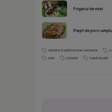
Frigarui de miel
Piept de porc umpl
retete traditionale romania
c
ulei
rulada
castraveti