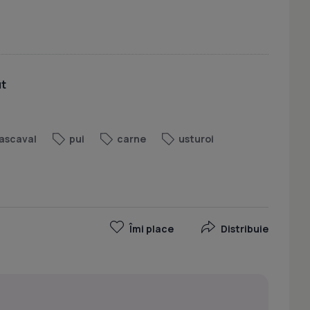
ut
ascaval
pui
carne
usturoi
Îmi place
Distribuie