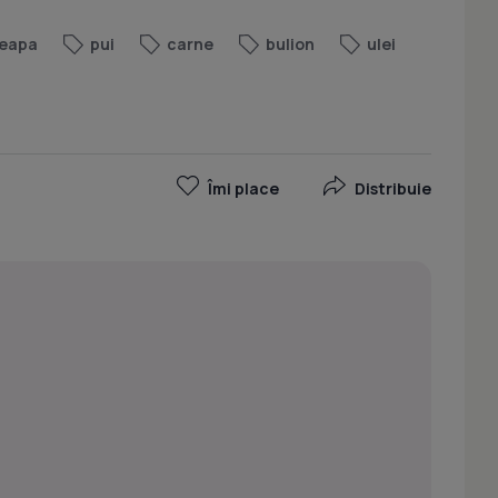
eapa
pui
carne
bulion
ulei
Îmi place
Distribuie