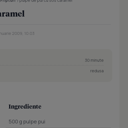
/
Fripturi
/
pulpe de pui cu sos caramel
caramel
anuarie 2009, 10:03
30 minute
redusa
Ingrediente
500 g pulpe pui