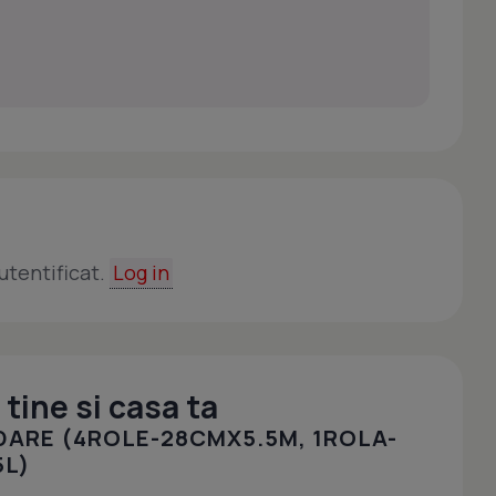
utentificat.
Log in
tine si casa ta
DARE (4ROLE-28CMX5.5M, 1ROLA-
5L)