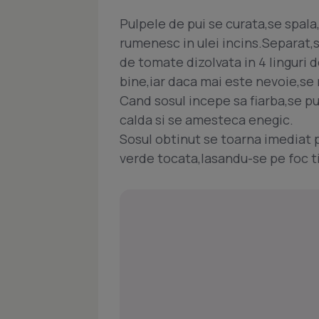
Pulpele de pui se curata,se spala,
rumenesc in ulei incins.Separat,
de tomate dizolvata in 4 linguri
bine,iar daca mai este nevoie,se
Cand sosul incepe sa fiarba,se pu
calda si se amesteca enegic.
Sosul obtinut se toarna imediat 
verde tocata,lasandu-se pe foc t