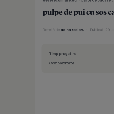
Reteteculinare.RO
/
Carte de bucate
pulpe de pui cu sos 
Rețetă de
adina rosioru
Publicat: 29 I
Timp pregatire
Complexitate