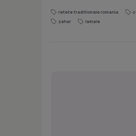
retete traditionale romania
c
zahar
lamaie