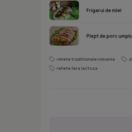
Frigarui de miel
Piept de porc umpl
retete traditionale romania
o
retete fara lactoza