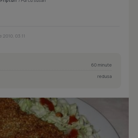
/
Fripturi
/
Pui cu susan
e 2010, 03:11
60 minute
redusa