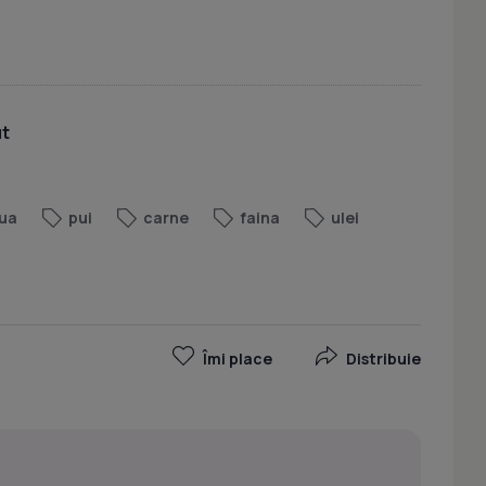
ut
ua
pui
carne
faina
ulei
Îmi place
Distribuie