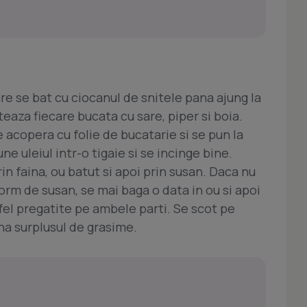
care se bat cu ciocanul de snitele pana ajung la
za fiecare bucata cu sare, piper si boia.
 acopera cu folie de bucatarie si se pun la
e uleiul intr-o tigaie si se incinge bine.
in faina, ou batut si apoi prin susan. Daca nu
form de susan, se mai baga o data in ou si apoi
stfel pregatite pe ambele parti. Se scot pe
na surplusul de grasime.