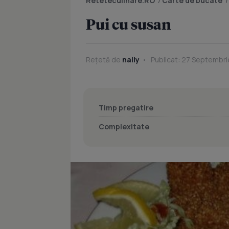
Reteteculinare.RO
/
Carte de bucate
Pui cu susan
Rețetă de
nally
Publicat: 27 Septembri
Timp pregatire
Complexitate