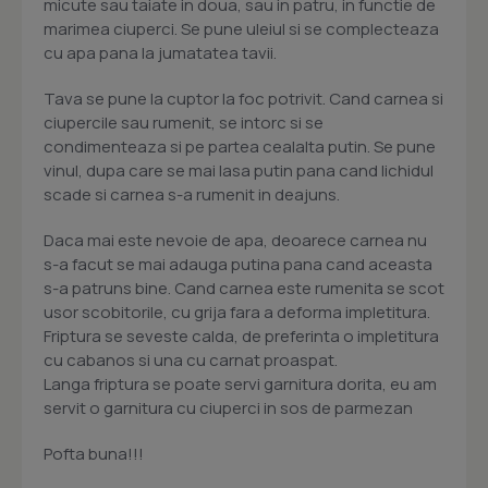
micute sau taiate in doua, sau in patru, in functie de
marimea ciuperci. Se pune uleiul si se complecteaza
cu apa pana la jumatatea tavii.
Tava se pune la cuptor la foc potrivit. Cand carnea si
ciupercile sau rumenit, se intorc si se
condimenteaza si pe partea cealalta putin. Se pune
vinul, dupa care se mai lasa putin pana cand lichidul
scade si carnea s-a rumenit in deajuns.
Daca mai este nevoie de apa, deoarece carnea nu
s-a facut se mai adauga putina pana cand aceasta
s-a patruns bine. Cand carnea este rumenita se scot
usor scobitorile, cu grija fara a deforma impletitura.
Friptura se seveste calda, de preferinta o impletitura
cu cabanos si una cu carnat proaspat.
Langa friptura se poate servi garnitura dorita, eu am
servit o garnitura cu ciuperci in sos de parmezan
Pofta buna!!!