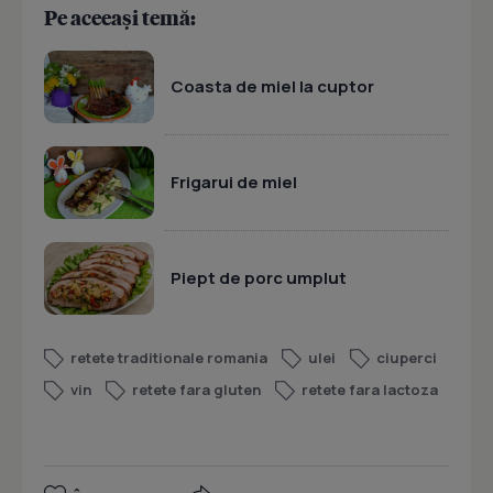
Pe aceeași temă:
Coasta de miel la cuptor
Frigarui de miel
Piept de porc umplut
retete traditionale romania
ulei
ciuperci
vin
retete fara gluten
retete fara lactoza