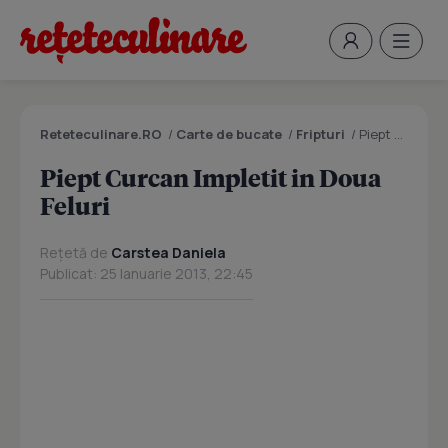
Reteteculinare.RO
/
Carte de bucate
/
Fripturi
/
Piept Curcan Impletit in Doua Feluri
Piept Curcan Impletit in Doua
Feluri
Rețetă de
Carstea Daniela
Publicat: 25 Ianuarie 2013, 22:45