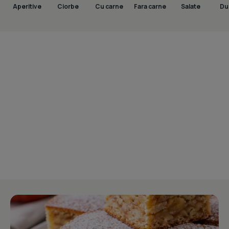
Aperitive
Ciorbe
Cu carne
Fara carne
Salate
Dul