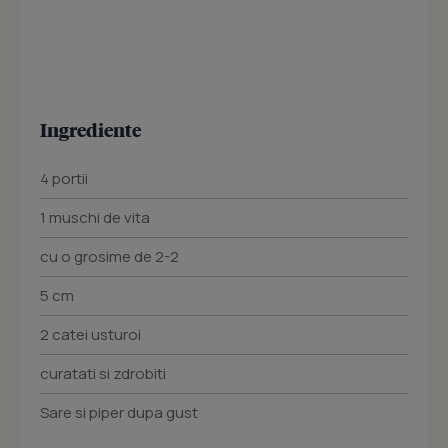
Ingrediente
4 portii
1 muschi de vita
cu o grosime de 2-2
5 cm
2 catei usturoi
curatati si zdrobiti
Sare si piper dupa gust