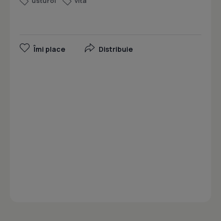
usturoi
vita
Îmi place
Distribuie