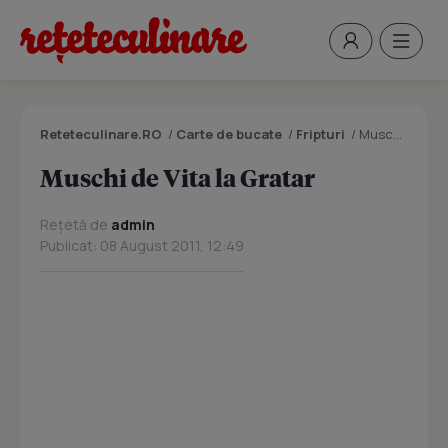
Reteteculinare.RO
/
Carte de bucate
/
Fripturi
/
Muschi de Vita la Gratar
Muschi de Vita la Gratar
Rețetă de
admin
Publicat: 08 August 2011, 12:49