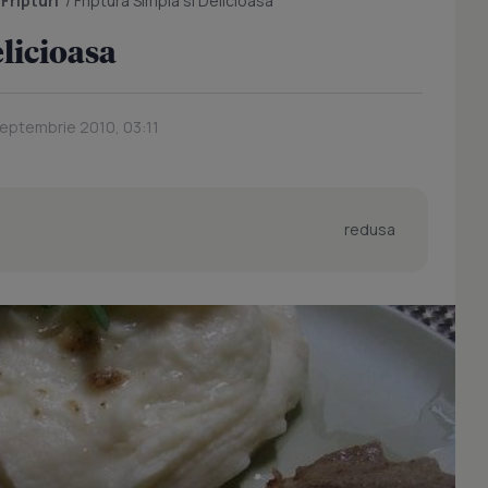
/
Fripturi
/
Friptura Simpla si Delicioasa
elicioasa
Septembrie 2010, 03:11
redusa