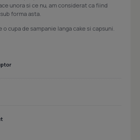
lace unora si ce nu, am considerat ca fiind
i sub forma asta.
e o cupa de sampanie langa cake si capsuni.
uptor
ut