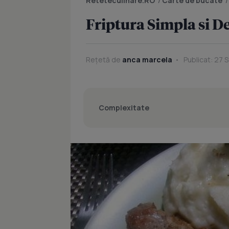
Reteteculinare.RO
/
Carte de bucate
Friptura Simpla si D
Rețetă de
anca marcela
Publicat: 27 
Complexitate