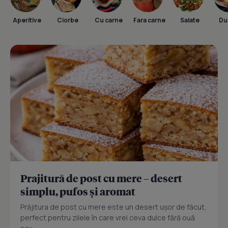
Aperitive
Ciorbe
Cu carne
Fara carne
Salate
Dul
Prajitură de post cu mere – desert
simplu, pufos și aromat
Prăjitura de post cu mere este un desert ușor de făcut,
perfect pentru zilele în care vrei ceva dulce fără ouă