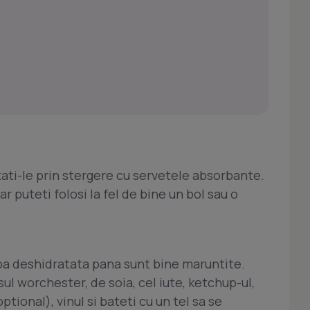
ntati-le prin stergere cu servetele absorbante.
r puteti folosi la fel de bine un bol sau o
pa deshidratata pana sunt bine maruntite.
ul worchester, de soia, cel iute, ketchup-ul,
tional), vinul si bateti cu un tel sa se