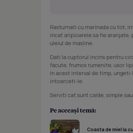
Rasturnati cu marinada cu tot, i
incat aripioarele sa fie aranjate, 
uleiul de masline.
Dati la cuptorul incins pentru cir
facute, frumos rumenite, usor lip
In acest interval de timp, ungeti-l
intoarceti-le.
Serviti cat sunt calde, simple sau a
Pe aceeași temă:
Coasta de miel la c