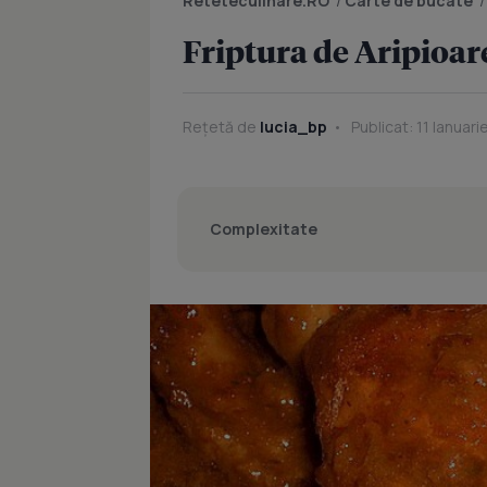
Reteteculinare.RO
/
Carte de bucate
Friptura de Aripioar
Rețetă de
lucia_bp
Publicat: 11 Ianuari
Complexitate