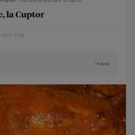
/
Fripturi
/
Friptura de Aripioare, la Cuptor
e, la Cuptor
e 2013, 10:08
redusa