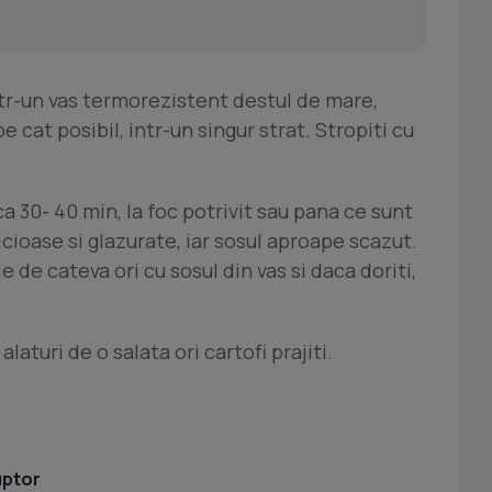
ntr-un vas termorezistent destul de mare,
pe cat posibil, intr-un singur strat. Stropiti cu
ca 30- 40 min, la foc potrivit sau pana ce sunt
icioase si glazurate, iar sosul aproape scazut.
e de cateva ori cu sosul din vas si daca doriti,
laturi de o salata ori cartofi prajiti.
uptor