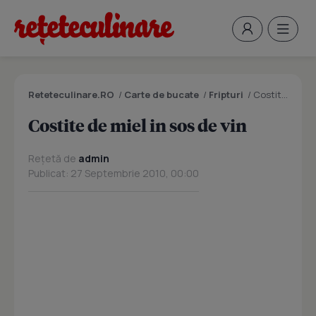
Reteteculinare.RO
/
Carte de bucate
/
Fripturi
/
Costite de miel in sos de vin
Costite de miel in sos de vin
Rețetă de
admin
Publicat: 27 Septembrie 2010, 00:00