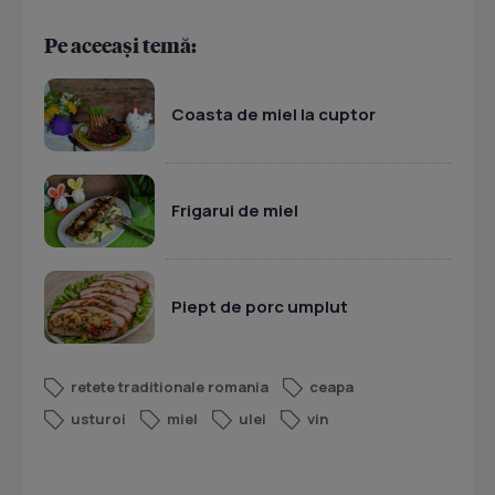
Pe aceeași temă:
Coasta de miel la cuptor
Frigarui de miel
Piept de porc umplut
retete traditionale romania
ceapa
usturoi
miel
ulei
vin