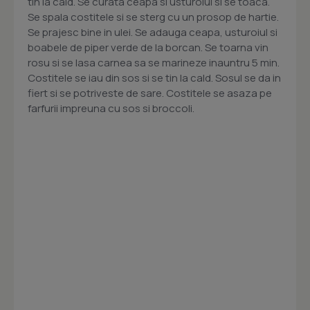
tin la cald. Se curata ceapa si usturoiul si se toaca.
Se spala costitele si se sterg cu un prosop de hartie.
Se prajesc bine in ulei. Se adauga ceapa, usturoiul si
boabele de piper verde de la borcan. Se toarna vin
rosu si se lasa carnea sa se marineze inauntru 5 min.
Costitele se iau din sos si se tin la cald. Sosul se da in
fiert si se potriveste de sare. Costitele se asaza pe
farfurii impreuna cu sos si broccoli.