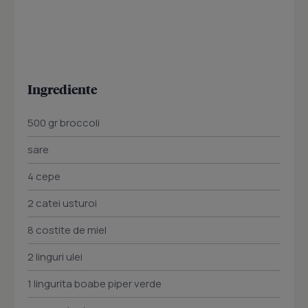
Ingrediente
500 gr broccoli
sare
4 cepe
2 catei usturoi
8 costite de miel
2 linguri ulei
1 lingurita boabe piper verde