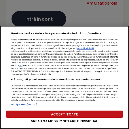
Am uitat parola
Nouă ne pasă ca datele tale personale să rămână confidențiale
Noi și partenerii noștri
1019
stocăm și/sau accesăm informații pe dispozitivul dvs., precum identificatorii cookie unici
pentru prelucrarea datelor cu caracter personal. Puteți accepta sau gestiona preferințele dvs. făcând clic mai jos,
respectiv vă puteți opune utilizării unui interes legitim în orice moment pe pagina cu politica de confidențialitate. Aceste
alegeri vor fi raportate partenerilor noștri și nu vă vor afecta navigarea.
Mai multe detalii
Noi si partenerii nostri (retelele de socializare si agentiile de publicitate partenere, precum si furnizorii nostri de servicii
de date analitice) prelucram date pentru a permite website-ului sa functioneze, pentru a personaliza continutul si
anunturile publicitare afisate in functie de interesele si/sau profilul dvs., pentru a va oferi functionalitati aferente
retelelor de socializare si pentru a analiza traficul pe website. Beneficiati de drepturile prevazute de art. 15-22 din
GDPR in legatura cu prelucrarea datelor cu caracter personal. Aceste drepturi pot fi exercitate prin modalitatea
indicata
aici
. Prin click pe “ACCEPT TOATE”, acceptati folosirea tuturor Tehnologiilor de tip Cookie, care implica inclusiv
acceptul dvs. cu privire la stocarea/accesarea informatiilor de catre Vendor-ii cu care colaboram. Prin click pe “VREAU
SA MODIFIC SETARILE INDIVIDUAL” puteti schimba preferintele in mod individual, mai putin cele legate de cookie strict
necesare pentru functionarea website-ului.
Atât noi, cât și partenerii noștri prelucrăm datele pentru a oferi:
Dezvoltarea și îmbunătățirea serviciilor. Stocarea și/sau accesarea informațiilor de pe un dispozitiv. Măsurarea
performanței reclamelor. Utilizarea profilurilor pentru selectarea conținutului personalizat. Crearea profilurilor de
conținut personalizat. Utilizarea profilurilor pentru selectarea publicității personalizate. Crearea profilurilor pentru
publicitate personalizată. Măsurarea performanței conținutului. Înțelegerea publicului prin statistici sau combinații de
date din surse diferite. Utilizarea datelor limitate pentru a selecta conținutul. Utilizarea de date limitate pentru a
selecta publicitatea. Date precise de geolocație și identificarea prin scanarea dispozitivului.
Listă parteneri (furnizori)
ACCEPT TOATE
VREAU SA MODIFIC SETARILE INDIVIDUAL