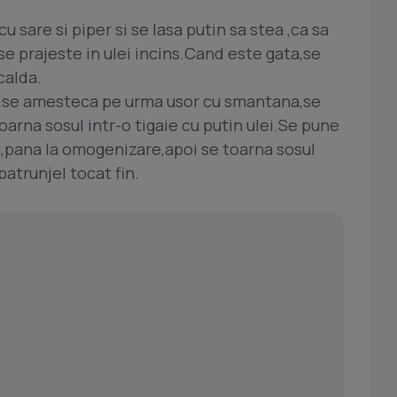
cu sare si piper si se lasa putin sa stea ,ca sa
e prajeste in ulei incins.Cand este gata,se
calda.
e,se amesteca pe urma usor cu smantana,se
toarna sosul intr-o tigaie cu putin ulei.Se pune
,pana la omogenizare,apoi se toarna sosul
patrunjel tocat fin.