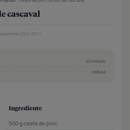
/
Fripturi
/
ceafa de porc cu sos de cascaval
de cascaval
eptembrie 2010, 03:11
40 minute
redusa
Ingrediente
500 g ceafa de porc