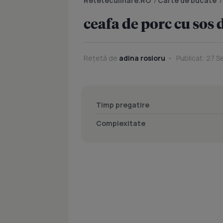
Reteteculinare.RO
/
Carte de bucate
ceafa de porc cu sos 
Rețetă de
adina rosioru
Publicat: 27 S
Timp pregatire
Complexitate