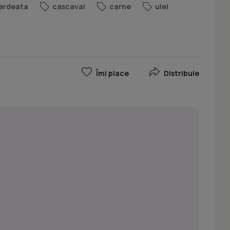
erdeata
cascaval
carne
ulei
Îmi place
Distribuie