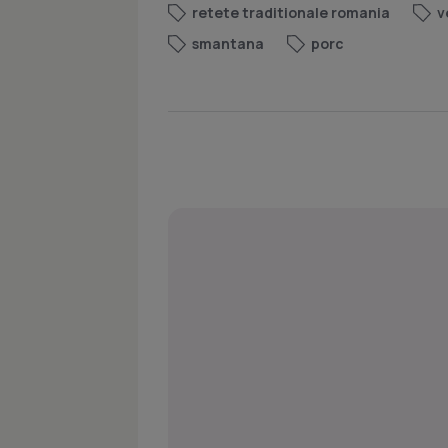
retete traditionale romania
v
smantana
porc