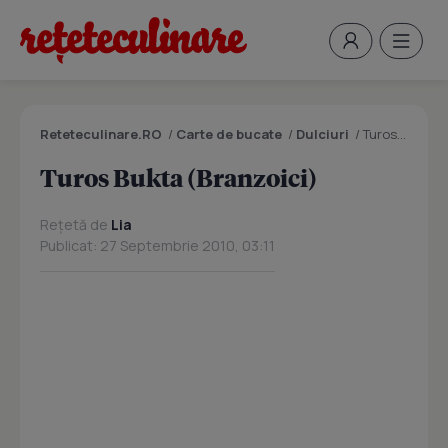
Reteteculinare.RO
/
Carte de bucate
/
Dulciuri
/
Turos Bukta (Branzoici)
Turos Bukta (Branzoici)
Rețetă de
Lia
Publicat: 27 Septembrie 2010, 03:11