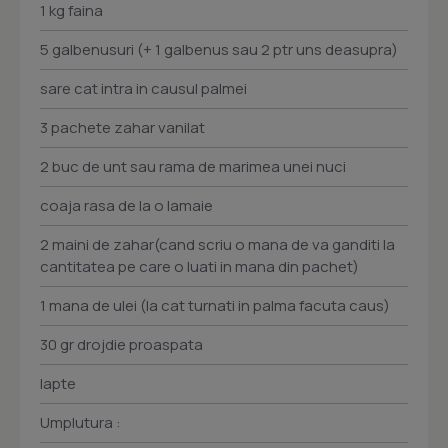
1 kg faina
5 galbenusuri (+ 1 galbenus sau 2 ptr uns deasupra)
sare cat intra in causul palmei
3 pachete zahar vanilat
2 buc de unt sau rama de marimea unei nuci
coaja rasa de la o lamaie
2 maini de zahar(cand scriu o mana de va ganditi la
cantitatea pe care o luati in mana din pachet)
1 mana de ulei (la cat turnati in palma facuta caus)
30 gr drojdie proaspata
lapte
Umplutura :