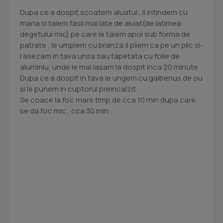
Dupa ce a dospit scoatem aluatul , il intindem cu
mana si taiem fasii mai late de aluat(de latimea
degetului mic) pe care le taiem apoi sub forma de
patrate , le umplem cu branza,il pliem ca pe un plic si-
l asezam in tava unsa sau tapetata cu folie de
aluminiu, unde le mai lasam la dospit inca 20 minute .
Dupa ce a dospit in tava le ungem cu galbenus de ou
si le punem in cuptorul preincalzit.
Se coace la foc mare timp de cca 10 min dupa care
se da foc mic , cca 30 min.