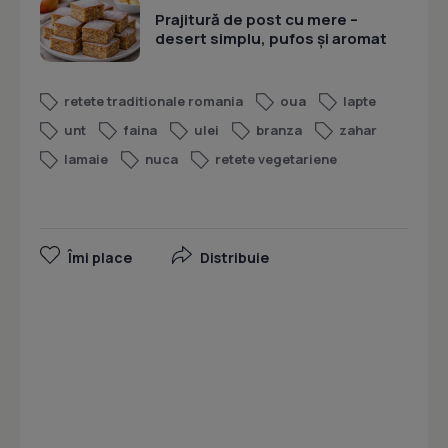
Prajitură de post cu mere –
desert simplu, pufos și aromat
retete traditionale romania
oua
lapte
unt
faina
ulei
branza
zahar
lamaie
nuca
retete vegetariene
Îmi place
Distribuie