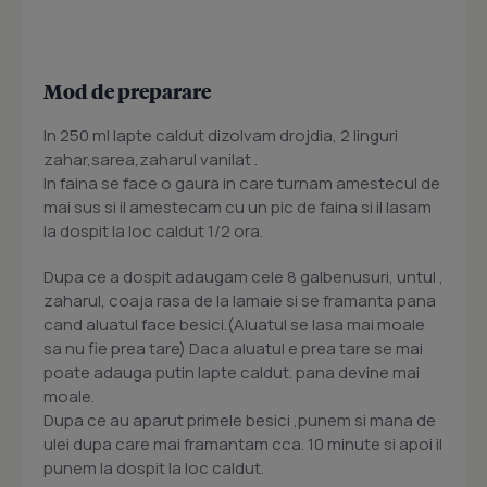
Mod de preparare
In 250 ml lapte caldut dizolvam drojdia, 2 linguri
zahar,sarea,zaharul vanilat .
In faina se face o gaura in care turnam amestecul de
mai sus si il amestecam cu un pic de faina si il lasam
la dospit la loc caldut 1/2 ora.
Dupa ce a dospit adaugam cele 8 galbenusuri, untul ,
zaharul, coaja rasa de la lamaie si se framanta pana
cand aluatul face besici.(Aluatul se lasa mai moale
sa nu fie prea tare) Daca aluatul e prea tare se mai
poate adauga putin lapte caldut. pana devine mai
moale.
Dupa ce au aparut primele besici ,punem si mana de
ulei dupa care mai framantam cca. 10 minute si apoi il
punem la dospit la loc caldut.