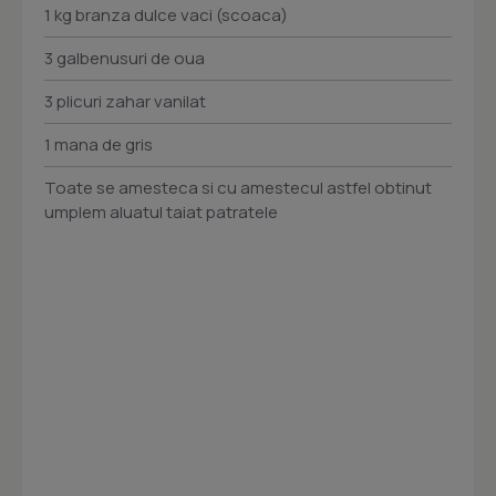
1 kg branza dulce vaci (scoaca)
3 galbenusuri de oua
3 plicuri zahar vanilat
1 mana de gris
Toate se amesteca si cu amestecul astfel obtinut
umplem aluatul taiat patratele