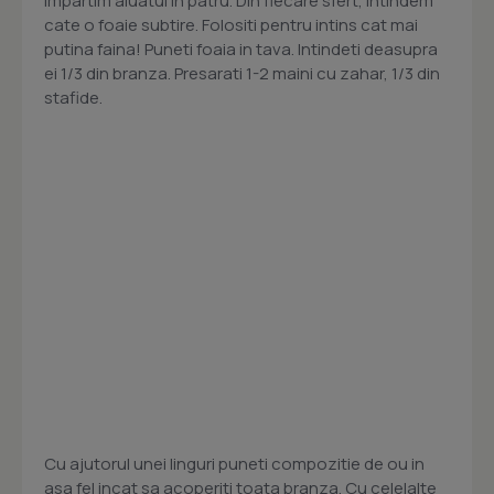
Impartim aluatul in patru. Din fiecare sfert, intindem
cate o foaie subtire. Folositi pentru intins cat mai
putina faina! Puneti foaia in tava. Intindeti deasupra
ei 1/3 din branza. Presarati 1-2 maini cu zahar, 1/3 din
stafide.
Cu ajutorul unei linguri puneti compozitie de ou in
asa fel incat sa acoperiti toata branza. Cu celelalte