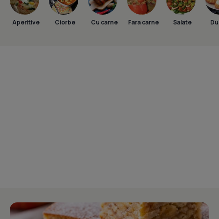
Aperitive
Ciorbe
Cu carne
Fara carne
Salate
Dul