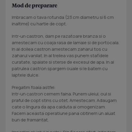
Mod de preparare
Imbracam o tava rotunda (23 cm diametru si 6 cm
inaltime) cu hartie de copt.
Intr-un castron, dam pe razatoare branza si o
amestecam cu coaja rasa de lamaie si de portocala.
In al doilea castron amestecam zaharul tos cu
zaharul vanilat. In al treilea vas punem stafidele
curatate, spalate si sterse de excesul de apa. In al
patrulea castron spargem ouale si le batem cu
laptele dulce.
Pregatim foaia astfel:
Intr-un castron cernem faina. Punem uleiul, oul si
praful de copt stins cu otet. Amestecam. Adaugam
cate o lingura da apa calduta ai omogenizam.
Facem aceasta operatiune pana obtinem un aluat
bun de framantat.