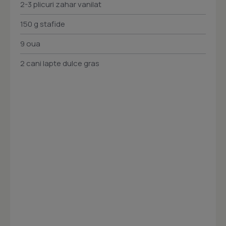
2-3 plicuri zahar vanilat
150 g stafide
9 oua
2 cani lapte dulce gras