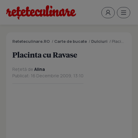
Reteteculinare.RO
/
Carte de bucate
/
Dulciuri
/
Placinta cu Ravase
Placinta cu Ravase
Rețetă de
Alina
Publicat: 16 Decembrie 2009, 13:10