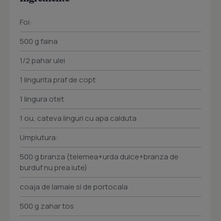
Foi:
500 g faina
1/2 pahar ulei
1 lingurita praf de copt
1 lingura otet
1 ou, cateva linguri cu apa calduta
Umplutura:
500 g branza (telemea+urda dulce+branza de
burduf nu prea iute)
coaja de lamaie si de portocala
500 g zahar tos