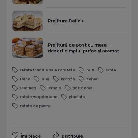
Prajitura Deliciu
Prajitură de post cu mere –
desert simplu, pufos și aromat
retete traditionale romania
oua
lapte
faina
ulei
branza
zahar
telemea
lamaie
portocale
retete vegetariene
placinte
retete de paste
Îmi place
Distribuie